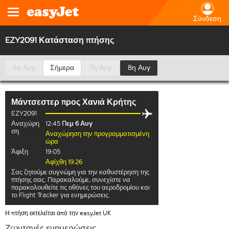
Σύνδεση
EZY2091 Κατάσταση πτήσης
5η Αυγ
Σήμερα
7η Αυγ
8η Αυγ
Μάντσεστερ
προς
Χανιά Κρήτης
EZY2091
Αναχώρη
12:45
Πεμ 6 Αυγ
ση
Αναχώρηση την προγραμματισμένη
ώρα
Άφιξη
19:05
Αφίχθη 19:26
Σας ζητούμε συγνώμη για την καθυστέρηση της
πτήσης σας. Παρακαλούμε, συνεχίστε να
παρακολουθείτε τις οθόνες του αεροδρομίου και
το Flight Tracker για ενημερώσεις.
Η πτήση εκτελείται από την easyJet UK
Ζωντανές ενημερώσεις