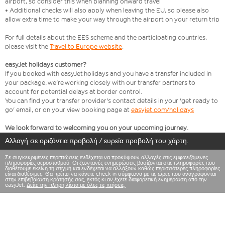
airport, so consider this when planning onward travel
• Additional checks will also apply when leaving the EU, so please also
allow extra time to make your way through the airport on your return trip
For full details about the EES scheme and the participating countries,
please visit the
Travel to Europe website
.
easyJet holidays customer?
If you booked with easyJet holidays and you have a transfer included in
your package, we're working closely with our transfer partners to
account for potential delays at border control.
You can find your transfer provider's contact details in your 'get ready to
go' email, or on your view booking page at
easyjet.com/holidays
We look forward to welcoming you on your upcoming journey.
Αλλαγή σε οριζόντια προβολή / ευρεία προβολή του χάρτη.
Σε συγκεκριμένες περιπτώσεις ενδέχεται να προκύψουν αλλαγές στις εμφανιζόμενες
πληροφορίες αεροσταθμού. Οι ζωντανές ενημερώσεις βασίζονται στις πληροφορίες που
διαθέτουμε εκείνη τη στιγμή και ενδέχεται να αλλάξουν καθώς περισσότερες πληροφορίες
είναι διαθέσιμες. Θα πρέπει να κάνετε check-in σύμφωνα με τις ώρες που αναγράφονται
στην επιβεβαίωση κράτησής σας, εκτός κι αν έχετε διαφορετική ενημέρωση από την
easyJet.
Δείτε την πλήρη λίστα με όλες τις πτήσεις.