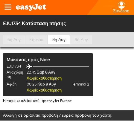
Σύνδεση
EJU1734 Κατάσταση πτήσης
6η Αυγ
Σήμερα
8η Αυγ
9η Αυγ
Μύκονος
προς
Nice
EJU1734
Αναχώρη
22:45
Σαβ 8 Αυγ
ση
Χωρίς καθυστέρηση
Άφιξη
00:25
Κυρ 9 Αυγ
Terminal 2
Χωρίς καθυστέρηση
Η πτήση εκτελείται από την easyJet Europe
Αλλαγή σε οριζόντια προβολή / ευρεία προβολή του χάρτη.