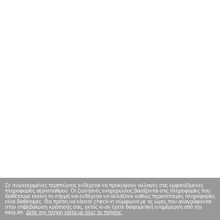
Σε συγκεκριμένες περιπτώσεις ενδέχεται να προκύψουν αλλαγές στις εμφανιζόμενες
πληροφορίες αεροσταθμού. Οι ζωντανές ενημερώσεις βασίζονται στις πληροφορίες που
διαθέτουμε εκείνη τη στιγμή και ενδέχεται να αλλάξουν καθώς περισσότερες πληροφορίες
είναι διαθέσιμες. Θα πρέπει να κάνετε check-in σύμφωνα με τις ώρες που αναγράφονται
στην επιβεβαίωση κράτησής σας, εκτός κι αν έχετε διαφορετική ενημέρωση από την
easyJet.
Δείτε την πλήρη λίστα με όλες τις πτήσεις.