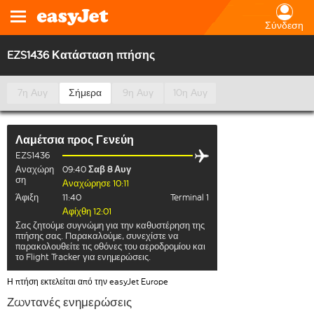
Σύνδεση
EZS1436 Κατάσταση πτήσης
7η Αυγ
Σήμερα
9η Αυγ
10η Αυγ
Λαμέτσια
προς
Γενεύη
EZS1436
Αναχώρη
09:40
Σαβ 8 Αυγ
ση
Αναχώρησε 10:11
Άφιξη
11:40
Terminal 1
Αφίχθη 12:01
Σας ζητούμε συγνώμη για την καθυστέρηση της
πτήσης σας. Παρακαλούμε, συνεχίστε να
παρακολουθείτε τις οθόνες του αεροδρομίου και
το Flight Tracker για ενημερώσεις.
Η πτήση εκτελείται από την easyJet Europe
Ζωντανές ενημερώσεις