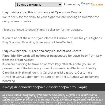
  Powered by 
Translate
Ενημερώθηκε πριν 8 ώρες από easyJet Operations Control.
We're sorry for the delay to your flight. We are working to minimise the
delay where possible.
Please continue to check Flight Tracker for further updates.
If you're not at the airport yet, please still arrive on-time for your flight as
Bag Drop and Boarding times may not be affected.
Ενημερώθηκε πριν 7 μέρες από easyJet Operations Control.
Paper identity cards will no longer be accepted for travel to or from Italy
from the 3rd of August
If you are planning to travel to or from Italy after this date, you must
present one of the following travel documents: An Electronic Identity
Card/Italian National Identity Card or a valid passport. Customers
travelling with a paper identity card on or after 3 August will be denied
boarding.
Αλλαγή σε οριζόντια προβολή / ευρεία προβολή του χάρτη.
Σε συγκεκριμένες περιπτώσεις ενδέχεται να προκύψουν αλλαγές στις εμφανιζόμενες
πληροφορίες αεροσταθμού. Οι ζωντανές ενημερώσεις βασίζονται στις πληροφορίες που
διαθέτουμε εκείνη τη στιγμή και ενδέχεται να αλλάξουν καθώς περισσότερες πληροφορίες
είναι διαθέσιμες. Θα πρέπει να κάνετε check-in σύμφωνα με τις ώρες που αναγράφονται