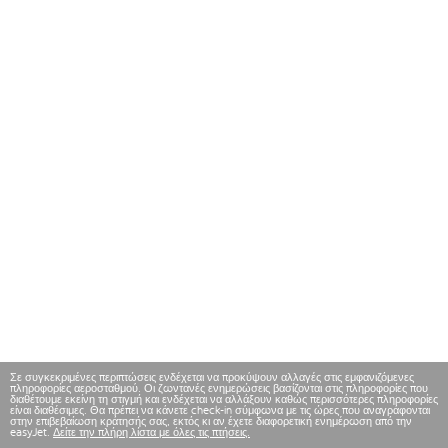
Σε συγκεκριμένες περιπτώσεις ενδέχεται να προκύψουν αλλαγές στις εμφανιζόμενες
πληροφορίες αεροσταθμού. Οι ζωντανές ενημερώσεις βασίζονται στις πληροφορίες που
διαθέτουμε εκείνη τη στιγμή και ενδέχεται να αλλάξουν καθώς περισσότερες πληροφορίες
είναι διαθέσιμες. Θα πρέπει να κάνετε check-in σύμφωνα με τις ώρες που αναγράφονται
στην επιβεβαίωση κράτησής σας, εκτός κι αν έχετε διαφορετική ενημέρωση από την
easyJet.
Δείτε την πλήρη λίστα με όλες τις πτήσεις.