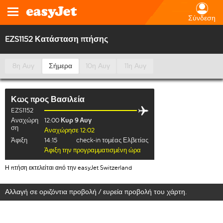
Σύνδεση
EZS1152 Κατάσταση πτήσης
8η Αυγ
Σήμερα
10η Αυγ
11η Αυγ
Κως
προς
Βασιλεία
EZS1152
Αναχώρη
12:00
Κυρ 9 Αυγ
ση
Αναχώρησε 12:02
Άφιξη
14:15
check-in τομέας Ελβετίας
Άφιξη την προγραμματισμένη ώρα
Η πτήση εκτελείται από την easyJet Switzerland
Αλλαγή σε οριζόντια προβολή / ευρεία προβολή του χάρτη.