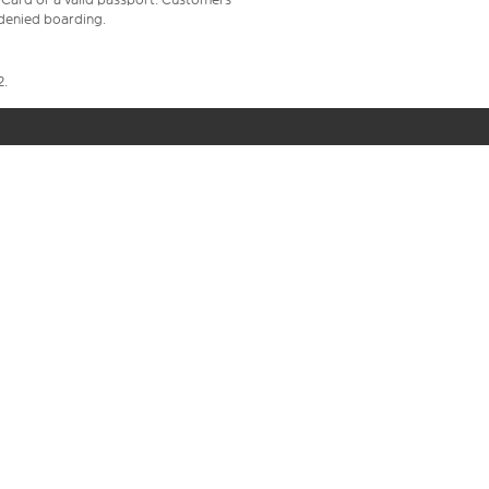
e denied boarding.
2.