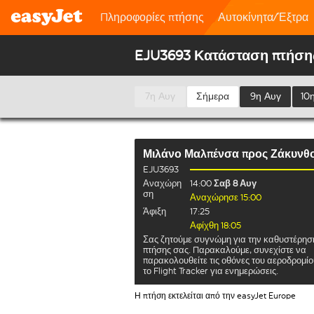
Πληροφορίες πτήσης
Αυτοκίνητα/Έξτρα
EJU3693 Κατάσταση πτήση
7η Αυγ
Σήμερα
9η Αυγ
10
Μιλάνο Μαλπένσα
προς
Ζάκυνθ
EJU3693
Αναχώρη
14:00
Σαβ 8 Αυγ
ση
Αναχώρησε 15:00
Άφιξη
17:25
Αφίχθη 18:05
Σας ζητούμε συγνώμη για την καθυστέρησ
πτήσης σας. Παρακαλούμε, συνεχίστε να
παρακολουθείτε τις οθόνες του αεροδρομίο
το Flight Tracker για ενημερώσεις.
Η πτήση εκτελείται από την easyJet Europe