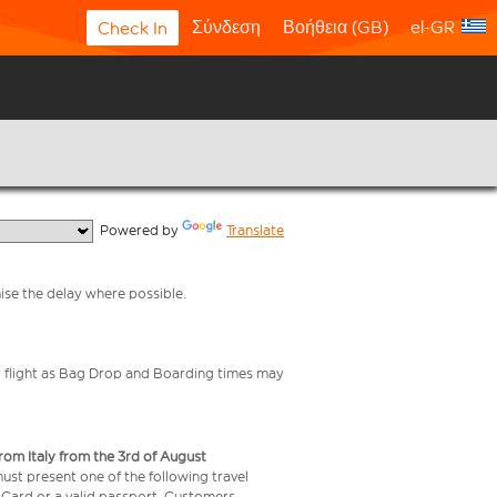
Σύνδεση
Βοήθεια (GB)
el-GR
Check In
  Powered by 
Translate
mise the delay where possible.
your flight as Bag Drop and Boarding times may
from Italy from the 3rd of August
 must present one of the following travel
y Card or a valid passport. Customers