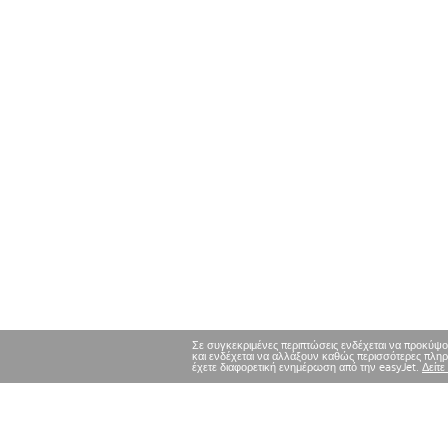
Σε συγκεκριμένες περιπτώσεις ενδέχεται να προκύψο
και ενδέχεται να αλλάξουν καθώς περισσότερες πληρο
έχετε διαφορετική ενημέρωση από την easyJet.
Δείτε