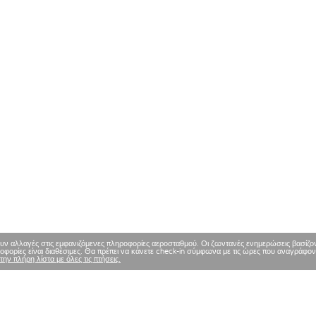
υν αλλαγές στις εμφανιζόμενες πληροφορίες αεροσταθμού. Οι ζωντανές ενημερώσεις βασίζοντα
φορίες είναι διαθέσιμες. Θα πρέπει να κάνετε check-in σύμφωνα με τις ώρες που αναγράφον
 την πλήρη λίστα με όλες τις πτήσεις.