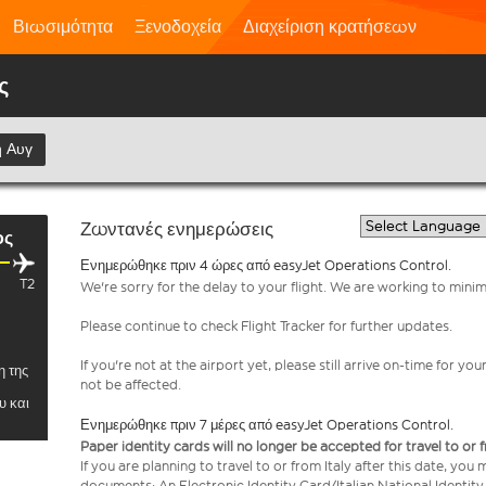
Βιωσιμότητα
Ξενοδοχεία
Διαχείριση κρατήσεων
ς
η Αυγ
Ζωντανές ενημερώσεις
ος
Ενημερώθηκε πριν 4 ώρες από easyJet Operations Control.
T2
We're sorry for the delay to your flight. We are working to mini
Please continue to check Flight Tracker for further updates.
If you're not at the airport yet, please still arrive on-time for 
η της
not be affected.
υ και
Ενημερώθηκε πριν 7 μέρες από easyJet Operations Control.
Paper identity cards will no longer be accepted for travel to or 
If you are planning to travel to or from Italy after this date, you
documents: An Electronic Identity Card/Italian National Identit