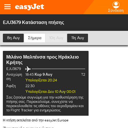
Σύνδεση
EJU3679 Κατάσταση πτήσης
8η Αυγ
Σήμερα
10η Αυγ
11η Αυγ
Μιλάνο Μαλπένσα
προς
Ηράκλειο
Κρήτης
EJU3679
Αναχώρη
18:45
Κυρ 9 Αυγ
T2
ση
Υπολογίζεται 20:24
Άφιξη
22:30
Υπολογίζεται Δευ 10 Αυγ 00:01
Σας ζητούμε συγνώμη για την καθυστέρηση της
πτήσης σας. Παρακαλούμε, συνεχίστε να
παρακολουθείτε τις οθόνες του αεροδρομίου και
το Flight Tracker για ενημερώσεις.
Η πτήση εκτελείται από την easyJet Europe