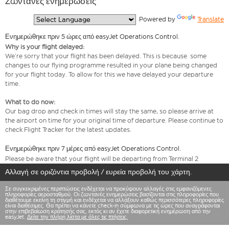
Ζωντανές ενημερώσεις
  Powered by 
Translate
Ενημερώθηκε πριν 5 ώρες από easyJet Operations Control.
Why is your flight delayed:
We’re sorry that your flight has been delayed. This is because some
changes to our flying programme resulted in your plane being changed
for your flight today. To allow for this we have delayed your departure
time.
What to do now:
Our bag drop and check in times will stay the same, so please arrive at
the airport on time for your original time of departure. Please continue to
check Flight Tracker for the latest updates.
Ενημερώθηκε πριν 7 μέρες από easyJet Operations Control.
Please be aware that your flight will be departing from Terminal 2
Αλλαγή σε οριζόντια προβολή / ευρεία προβολή του χάρτη.
Σε συγκεκριμένες περιπτώσεις ενδέχεται να προκύψουν αλλαγές στις εμφανιζόμενες
πληροφορίες αεροσταθμού. Οι ζωντανές ενημερώσεις βασίζονται στις πληροφορίες που
διαθέτουμε εκείνη τη στιγμή και ενδέχεται να αλλάξουν καθώς περισσότερες πληροφορίες
είναι διαθέσιμες. Θα πρέπει να κάνετε check-in σύμφωνα με τις ώρες που αναγράφονται
στην επιβεβαίωση κράτησής σας, εκτός κι αν έχετε διαφορετική ενημέρωση από την
easyJet.
Δείτε την πλήρη λίστα με όλες τις πτήσεις.