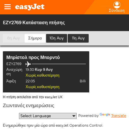
Σύνδεση
EZY2769 Κατάσταση πτήσης
8η Αυγ
Σήμερα
10η Αυγ
11η Αυγ
Μπρίστολ
προς
Μπορντό
EZY2769
Αναχώρη
19:30
Κυρ 9 Αυγ
ση
Χωρίς καθυστέρηση
Άφιξη
22:05
Billi
Χωρίς καθυστέρηση
Η πτήση εκτελείται από την easyJet UK
Ζωντανές ενημερώσεις
  Powered by 
Translate
Ενημερώθηκε πριν μία ώρα από easyJet Operations Control.