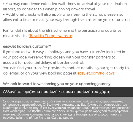
• You may experience extended wait times on arrival at your destination
airport, so consider this when planning onward travel
• Additional checks will also apply when leaving the EU, so please also
allow extra time to make your way through the airport on your return trip
For full details about the EES scheme and the participating countries,
please visit the
Travel to Europe website
.
easyJet holidays customer?
If you booked with easyJet holidays and you have a transfer included in
your package, we're working closely with our transfer partners to
account for potential delays at border control.
You can find your transfer provider's contact details in your 'get ready to
go' email, or on your view booking page at
easyjet.com/holidays
We look forward to welcoming you on your upcoming journey.
Αλλαγή σε οριζόντια προβολή / ευρεία προβολή του χάρτη.
Σε συγκεκριμένες περιπτώσεις ενδέχεται να προκύψουν αλλαγές στις εμφανιζόμενες
πληροφορίες αεροσταθμού. Οι ζωντανές ενημερώσεις βασίζονται στις πληροφορίες που
διαθέτουμε εκείνη τη στιγμή και ενδέχεται να αλλάξουν καθώς περισσότερες πληροφορίες
είναι διαθέσιμες. Θα πρέπει να κάνετε check-in σύμφωνα με τις ώρες που αναγράφονται
στην επιβεβαίωση κράτησής σας, εκτός κι αν έχετε διαφορετική ενημέρωση από την
easyJet.
Δείτε την πλήρη λίστα με όλες τις πτήσεις.