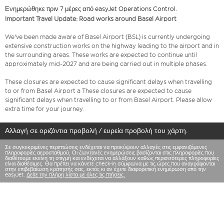
Ενημερώθηκε πριν 7 μέρες από easyJet Operations Control.
Important Travel Update: Road works around Basel Airport
We've been made aware of Basel Airport (BSL) is currently undergoing
extensive construction works on the highway leading to the airport and in
the surrounding areas. These works are expected to continue until
approximately mid-2027 and are being carried out in multiple phases.
These closures are expected to cause significant delays when travelling
to or from Basel Airport a These closures are expected to cause
significant delays when travelling to or from Basel Airport. Please allow
extra time for your journey.
Αλλαγή σε οριζόντια προβολή / ευρεία προβολή του χάρτη.
Σε συγκεκριμένες περιπτώσεις ενδέχεται να προκύψουν αλλαγές στις εμφανιζόμενες
πληροφορίες αεροσταθμού. Οι ζωντανές ενημερώσεις βασίζονται στις πληροφορίες που
διαθέτουμε εκείνη τη στιγμή και ενδέχεται να αλλάξουν καθώς περισσότερες πληροφορίες
είναι διαθέσιμες. Θα πρέπει να κάνετε check-in σύμφωνα με τις ώρες που αναγράφονται
στην επιβεβαίωση κράτησής σας, εκτός κι αν έχετε διαφορετική ενημέρωση από την
easyJet.
Δείτε την πλήρη λίστα με όλες τις πτήσεις.