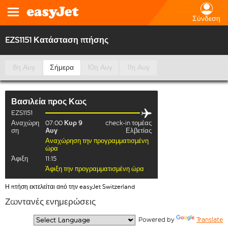
Σύνδεση
EZS1151 Κατάσταση πτήσης
8η Αυγ
Σήμερα
10η Αυγ
11η Αυγ
Βασιλεία
προς
Κως
EZS1151
Αναχώρη
07:00
Κυρ 9
check-in τομέας
ση
Αυγ
Ελβετίας
Αναχώρηση την προγραμματισμένη
ώρα
Άφιξη
11:15
Άφιξη την προγραμματισμένη ώρα
Η πτήση εκτελείται από την easyJet Switzerland
Ζωντανές ενημερώσεις
  Powered by 
Translate