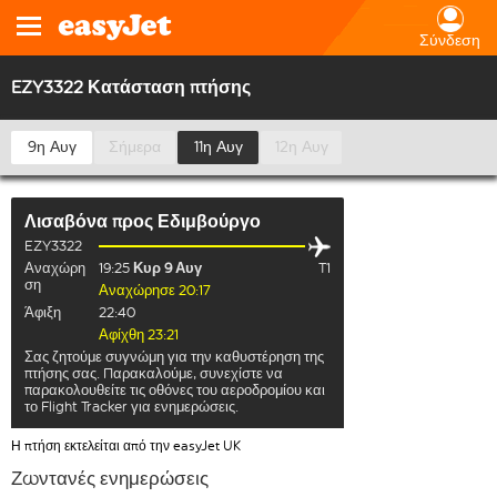
Σύνδεση
EZY3322 Κατάσταση πτήσης
9η Αυγ
Σήμερα
11η Αυγ
12η Αυγ
Λισαβόνα
προς
Εδιμβούργο
EZY3322
Αναχώρη
19:25
Κυρ 9 Αυγ
T1
ση
Αναχώρησε 20:17
Άφιξη
22:40
Αφίχθη 23:21
Σας ζητούμε συγνώμη για την καθυστέρηση της
πτήσης σας. Παρακαλούμε, συνεχίστε να
παρακολουθείτε τις οθόνες του αεροδρομίου και
το Flight Tracker για ενημερώσεις.
Η πτήση εκτελείται από την easyJet UK
Ζωντανές ενημερώσεις