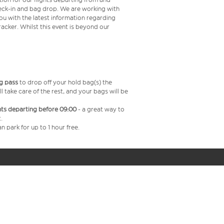
check-in and bag drop. We are working with
ou with the latest information regarding
tracker. Whilst this event is beyond our
g pass
to drop off your hold bag(s) the
ll take care of the rest, and your bags will be
ghts departing before 09:00
- a great way to
.
n park for up to 1 hour free.