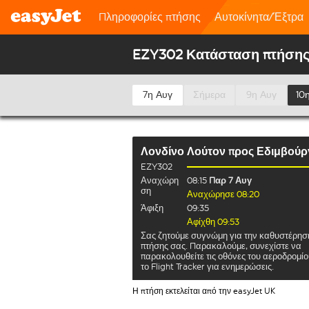
Πληροφορίες πτήσης
Αυτοκίνητα/Έξτρα
EZY302 Κατάσταση πτήση
7η Αυγ
Σήμερα
9η Αυγ
10
Λονδίνο Λούτον
προς
Εδιμβούρ
EZY302
Αναχώρη
08:15
Παρ 7 Αυγ
ση
Αναχώρησε 08:20
Άφιξη
09:35
Αφίχθη 09:53
Σας ζητούμε συγνώμη για την καθυστέρησ
πτήσης σας. Παρακαλούμε, συνεχίστε να
παρακολουθείτε τις οθόνες του αεροδρομίο
το Flight Tracker για ενημερώσεις.
Η πτήση εκτελείται από την easyJet UK