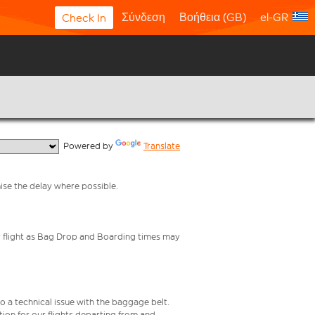
Σύνδεση
Βοήθεια (GB)
el-GR
Check In
  Powered by 
Translate
mise the delay where possible.
your flight as Bag Drop and Boarding times may
o a technical issue with the baggage belt.
ion for our flights departing from and