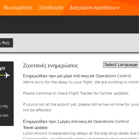
Βιωσιμότητα
Ξενοδοχεία
Διαχείριση κρατήσεων
ς
η Αυγ
Ζωντανές ενημερώσεις
γο
Ενημερώθηκε πριν μία μέρα από easyJet Operations Control.
We're sorry for the delay to your flight. We are working to mini
Please continue to check Flight Tracker for further updates.
If you're not at the airport yet, please still arrive on-time for 
η της
not be affected.
υ και
Ενημερώθηκε πριν 2 μέρες από easyJet Operations Control.
Travel update:
Luton Airport is experiencing delays at the bag drop desks due t
Consequently, we anticipate delays at baggage drop and collect