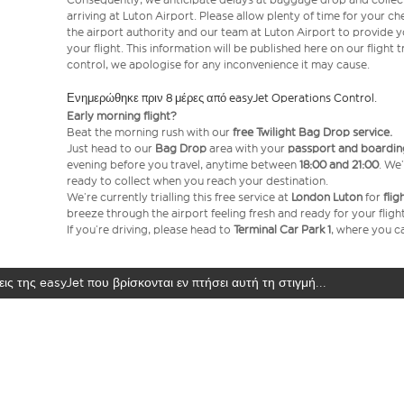
arriving at Luton Airport. Please allow plenty of time for your 
the airport authority and our team at Luton Airport to provide y
your flight. This information will be published here on our flight 
control, we apologise for any inconvenience it may cause.
Ενημερώθηκε πριν 8 μέρες από easyJet Operations Control.
Early morning flight?
Beat the morning rush with our
free Twilight Bag
Drop service.
Just head to our
Bag Drop
area with your
passport and boardin
evening before you travel, anytime between
18:00 and 21:00
. We’
ready to collect when you reach your destination.
We’re currently trialling this free service at
London Luton
for
fli
breeze through the airport feeling fresh and ready for your flight
If you’re driving, please head to
Terminal Car Park 1
, where you ca
ις της easyJet που βρίσκονται εν πτήσει αυτή τη στιγμή...