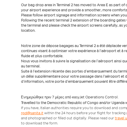
Our bag drop area in Terminal 2 has moved to Area E as part o
your airport experience and provide a smoother, more comfortab
Please follow airport signage and information screens when you a
Following the recent terminal 2 extension of the boarding gate
the terminal and please check the airport screens carefully, as 
location.
Notre zone de dépose bagages au Terminal 2 a été déplacée vers
continues visant à optimiser votre expérience à l’aéroport et à r
fluide et plus confortable.
Nous vous invitons à suivre la signalisation de l’aéroport ainsi q
au terminal.
Suite à l’extension récente des portes d’embarquement du term
un délai supplémentaire pour votre passage dans l’aéroport et d
d’information, votre porte d’embarquement pouvant être différen
Ενημερώθηκε πριν 7 μέρες από easyJet Operations Control.
Travelled to the Democratic Republic of Congo and/or Uganda with
If you have, Italian authorities require you to download and comp
rpd@sanita.it
within the 24 hours before your flight for tracking
and photographed or filled out digitally. Please read our
travel
to download the form.