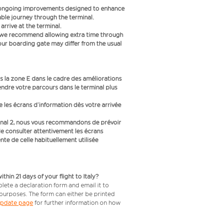
f ongoing improvements designed to enhance
le journey through the terminal.
rrive at the terminal.
s we recommend allowing extra time through
your boarding gate may differ from the usual
 la zone E dans le cadre des améliorations
endre votre parcours dans le terminal plus
ue les écrans d’information dès votre arrivée
inal 2, nous vous recommandons de prévoir
e consulter attentivement les écrans
te de celle habituellement utilisée
in 21 days of your flight to Italy?
lete a declaration form and email it to
 purposes. The form can either be printed
 update page
for further information on how