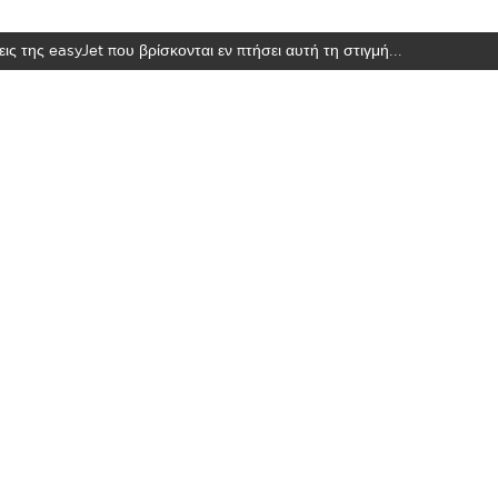
ις της easyJet που βρίσκονται εν πτήσει αυτή τη στιγμή...