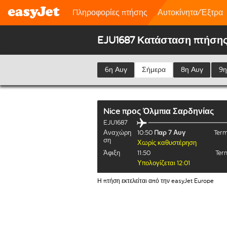
Πληροφορίες πτήσης
Αυτοκίνητα/Έξτρα
EJU1687 Κατάσταση πτήση
6η Αυγ
Σήμερα
8η Αυγ
9η
Nice
προς
Όλμπια Σαρδηνίας
EJU1687
Αναχώρη
10:50
Παρ 7 Αυγ
Term
ση
Χωρίς καθυστέρηση
Άφιξη
11:50
Term
Υπολογίζεται 12:01
Η πτήση εκτελείται από την easyJet Europe