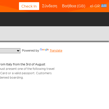
Σύνδεση
Βοήθεια (GB)
el-GR
Check In
  Powered by 
Translate
from Italy from the 3rd of August
 must present one of the following travel
y Card or a valid passport. Customers
e denied boarding.