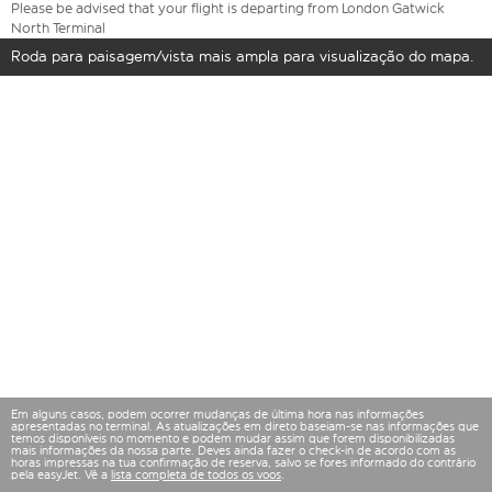
Please be advised that your flight is departing from London Gatwick
North Terminal
Roda para paisagem/vista mais ampla para visualização do mapa.
Em alguns casos, podem ocorrer mudanças de última hora nas informações
apresentadas no terminal. As atualizações em direto baseiam-se nas informações que
temos disponíveis no momento e podem mudar assim que forem disponibilizadas
mais informações da nossa parte. Deves ainda fazer o check-in de acordo com as
horas impressas na tua confirmação de reserva, salvo se fores informado do contrário
pela easyJet. Vê a
lista completa de todos os voos
.