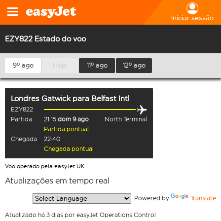
Iniciar sessão
EZY822 Estado do voo
9º ago
Hoje
11º ago
12º ago
Londres Gatwick
para
Belfast Intl
EZY822
Partida
21:15
dom 9 ago
North Terminal
Partida pontual
Chegada
22:40
Chegada pontual
Voo operado pela easyJet UK
Atualizações em tempo real
  Powered by 
Translate
Atualizado há 3 dias por easyJet Operations Control