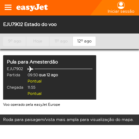
Iniciar sessão
EJU7902 Estado do voo
9º ago
Hoje
11º ago
12º ago
Pula
para
Amesterdão
EJU7902
Partida
09:50
qua 12 ago
Pontual
Chegada
11:55
Pontual
Voo operado pela easyJet Europe
Roda para paisagem/vista mais ampla para visualização do mapa.