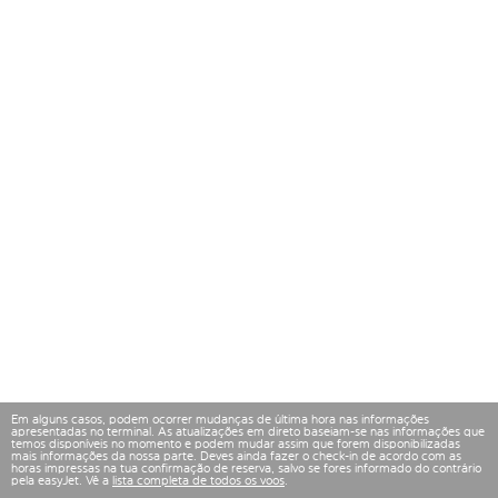
Em alguns casos, podem ocorrer mudanças de última hora nas informações
apresentadas no terminal. As atualizações em direto baseiam-se nas informações que
temos disponíveis no momento e podem mudar assim que forem disponibilizadas
mais informações da nossa parte. Deves ainda fazer o check-in de acordo com as
horas impressas na tua confirmação de reserva, salvo se fores informado do contrário
pela easyJet. Vê a
lista completa de todos os voos
.