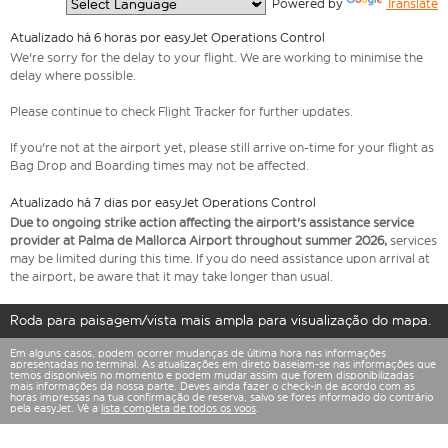
  Powered by 
Translate
Atualizado há 6 horas por easyJet Operations Control
We're sorry for the delay to your flight. We are working to minimise the
delay where possible.
Please continue to check Flight Tracker for further updates.
If you're not at the airport yet, please still arrive on-time for your flight as
Bag Drop and Boarding times may not be affected.
Atualizado há 7 dias por easyJet Operations Control
Due to ongoing strike action affecting the airport's assistance service
provider at Palma de Mallorca Airport throughout summer 2026,
services
may be limited during this time. If you do need assistance upon arrival at
the airport, be aware that it may take longer than usual.
Roda para paisagem/vista mais ampla para visualização do mapa.
Em alguns casos, podem ocorrer mudanças de última hora nas informações
apresentadas no terminal. As atualizações em direto baseiam-se nas informações que
temos disponíveis no momento e podem mudar assim que forem disponibilizadas
mais informações da nossa parte. Deves ainda fazer o check-in de acordo com as
horas impressas na tua confirmação de reserva, salvo se fores informado do contrário
pela easyJet. Vê a
lista completa de todos os voos
.