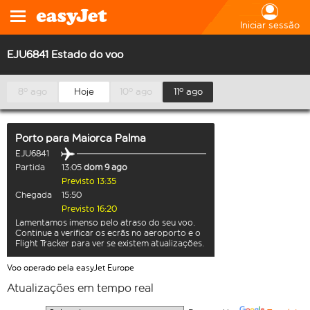
Iniciar sessão
EJU6841 Estado do voo
8º ago
Hoje
10º ago
11º ago
Porto
para
Maiorca Palma
EJU6841
Partida
13:05
dom 9 ago
Previsto 13:35
Chegada
15:50
Previsto 16:20
Lamentamos imenso pelo atraso do seu voo.
Continue a verificar os ecrãs no aeroporto e o
Flight Tracker para ver se existem atualizações.
Voo operado pela easyJet Europe
Atualizações em tempo real