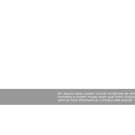
Em alguns casos, podem ocorrer mudanças de últim
momento e podem mudar assim que forem disponibil
salvo se fores informado do contrário pela easyJet.