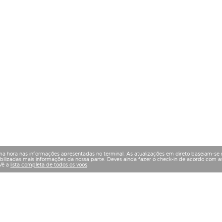
a hora nas informações apresentadas no terminal. As atualizações em direto baseiam-se 
izadas mais informações da nossa parte. Deves ainda fazer o check-in de acordo com as
 Vê a
lista completa de todos os voos
.