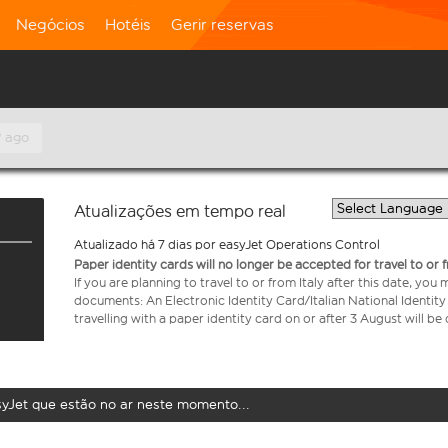
Negócios
Hotéis
Gerir reservas
º ago
Atualizações em tempo real
Atualizado há 7 dias por easyJet Operations Control
Paper identity cards will no longer be accepted for travel to or 
If you are planning to travel to or from Italy after this date, you
documents: An Electronic Identity Card/Italian National Identit
travelling with a paper identity card on or after 3 August will b
syJet que estão no ar neste momento...