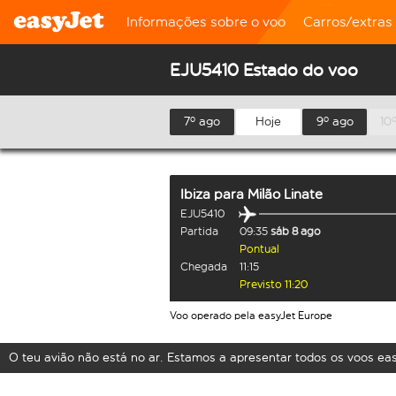
Informações sobre o voo
Carros/extras
EJU5410 Estado do voo
7º ago
Hoje
9º ago
10
Ibiza
para
Milão Linate
EJU5410
Partida
09:35
sáb 8 ago
Pontual
Chegada
11:15
Previsto 11:20
Voo operado pela easyJet Europe
O teu avião não está no ar. Estamos a apresentar todos os voos ea