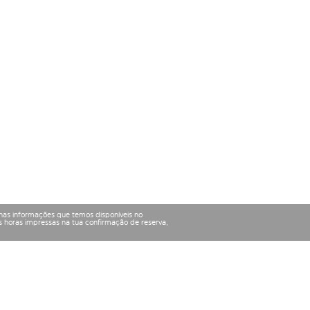
nas informações que temos disponíveis no
 horas impressas na tua confirmação de reserva,