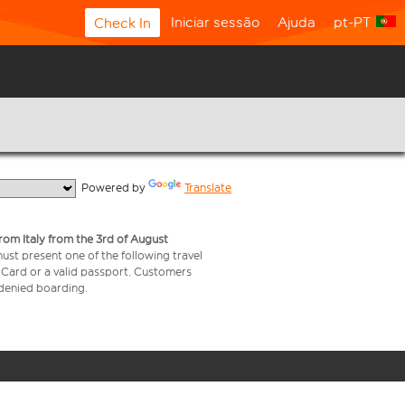
Iniciar sessão
Ajuda
pt-PT
Check In
  Powered by 
Translate
from Italy from the 3rd of August
 must present one of the following travel
y Card or a valid passport. Customers
e denied boarding.