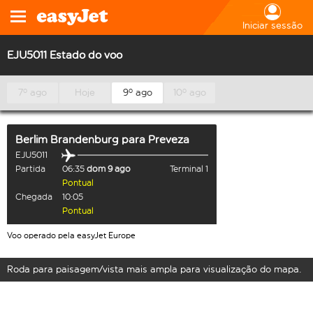
Iniciar sessão
EJU5011 Estado do voo
7º ago
Hoje
9º ago
10º ago
Berlim Brandenburg
para
Preveza
EJU5011
Partida
06:35
dom 9 ago
Terminal 1
Pontual
Chegada
10:05
Pontual
Voo operado pela easyJet Europe
Roda para paisagem/vista mais ampla para visualização do mapa.