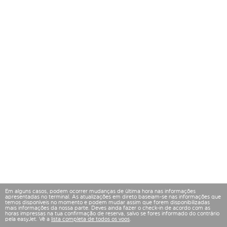
Em alguns casos, podem ocorrer mudanças de última hora nas informações
apresentadas no terminal. As atualizações em direto baseiam-se nas informações que
temos disponíveis no momento e podem mudar assim que forem disponibilizadas
mais informações da nossa parte. Deves ainda fazer o check-in de acordo com as
horas impressas na tua confirmação de reserva, salvo se fores informado do contrário
pela easyJet. Vê a
lista completa de todos os voos
.