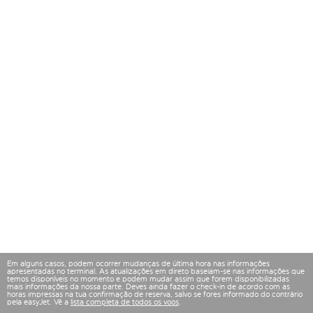
Em alguns casos, podem ocorrer mudanças de última hora nas informações
apresentadas no terminal. As atualizações em direto baseiam-se nas informações que
temos disponíveis no momento e podem mudar assim que forem disponibilizadas
mais informações da nossa parte. Deves ainda fazer o check-in de acordo com as
horas impressas na tua confirmação de reserva, salvo se fores informado do contrário
pela easyJet. Vê a
lista completa de todos os voos
.