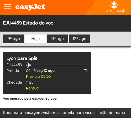
Iniciar sessão
EJU4459 Estado do voo
9º ago
Hoje
11º ago
12º ago
Lyon
para
Split
EJU4459
Partida
09:45
seg 10 ago
T1
Previsto 09:50
Chegada
11:25
Pontual
Voo operado pela easyJet Europe
Roda para paisagem/vista mais ampla para visualização do mapa.