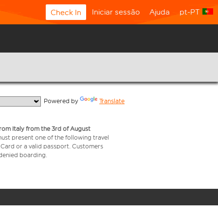
Iniciar sessão
Ajuda
pt-PT
Check In
  Powered by 
Translate
from Italy from the 3rd of August
 must present one of the following travel
y Card or a valid passport. Customers
e denied boarding.