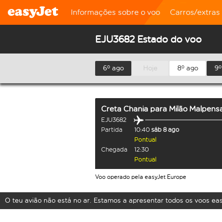
Informações sobre o voo
Carros/extras
EJU3682 Estado do voo
6º ago
Hoje
8º ago
9º
Creta Chania
para
Milão Malpens
EJU3682
Partida
10:40
sáb 8 ago
Pontual
Chegada
12:30
Pontual
Voo operado pela easyJet Europe
O teu avião não está no ar. Estamos a apresentar todos os voos ea