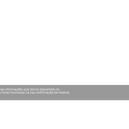
nas informações que temos disponíveis no
 horas impressas na tua confirmação de reserva,