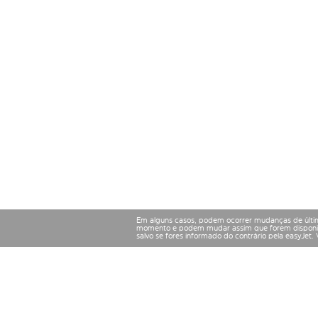
Em alguns casos, podem ocorrer mudanças de últim
momento e podem mudar assim que forem disponibil
salvo se fores informado do contrário pela easyJet.