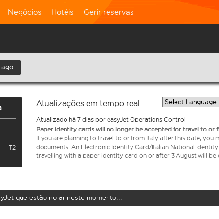
Negócios
Hotéis
Gerir reservas
 ago
Atualizações em tempo real
a
Atualizado há 7 dias por easyJet Operations Control
Paper identity cards will no longer be accepted for travel to or 
If you are planning to travel to or from Italy after this date, you
documents: An Electronic Identity Card/Italian National Identit
T2
travelling with a paper identity card on or after 3 August will b
syJet que estão no ar neste momento...