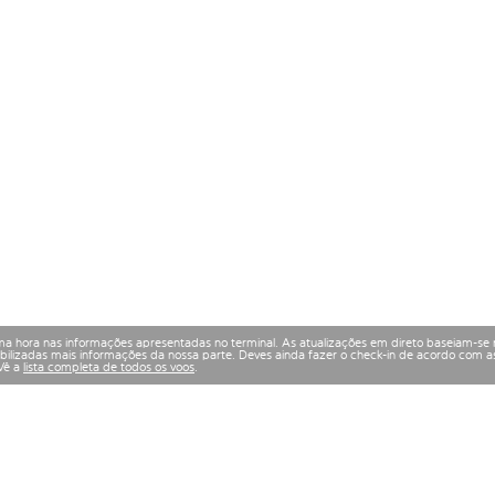
a hora nas informações apresentadas no terminal. As atualizações em direto baseiam-se 
izadas mais informações da nossa parte. Deves ainda fazer o check-in de acordo com as
 Vê a
lista completa de todos os voos
.