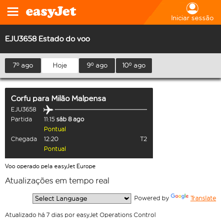
Iniciar sessão
EJU3658 Estado do voo
7º ago
Hoje
9º ago
10º ago
Corfu
para
Milão Malpensa
EJU3658
Partida
11:15
sáb 8 ago
Pontual
Chegada
12:20
T2
Pontual
Voo operado pela easyJet Europe
Atualizações em tempo real
  Powered by 
Translate
Atualizado há 7 dias por easyJet Operations Control