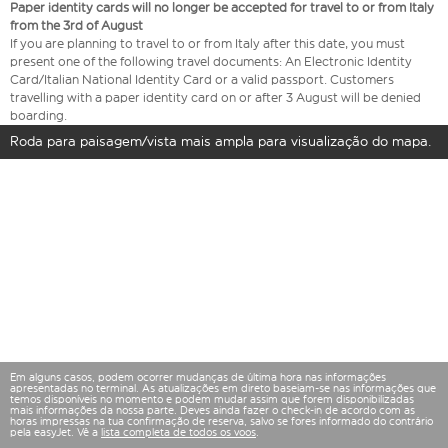
Paper identity cards will no longer be accepted for travel to or from Italy
from the 3rd of August
If you are planning to travel to or from Italy after this date, you must
present one of the following travel documents: An Electronic Identity
Card/Italian National Identity Card or a valid passport. Customers
travelling with a paper identity card on or after 3 August will be denied
boarding.
Roda para paisagem/vista mais ampla para visualização do mapa.
Em alguns casos, podem ocorrer mudanças de última hora nas informações
apresentadas no terminal. As atualizações em direto baseiam-se nas informações que
temos disponíveis no momento e podem mudar assim que forem disponibilizadas
mais informações da nossa parte. Deves ainda fazer o check-in de acordo com as
horas impressas na tua confirmação de reserva, salvo se fores informado do contrário
pela easyJet. Vê a
lista completa de todos os voos
.