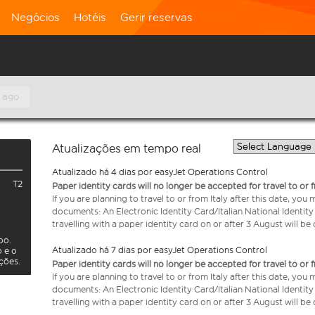
Negócios
Hotéis
Gerir reservas
 ago
Atualizações em tempo real
Atualizado há 4 dias por easyJet Operations Control
T2
Paper identity cards will no longer be accepted for travel to or 
If you are planning to travel to or from Italy after this date, you
documents: An Electronic Identity Card/Italian National Identit
travelling with a paper identity card on or after 3 August will b
oo.
Atualizado há 7 dias por easyJet Operations Control
o e o
ações.
Paper identity cards will no longer be accepted for travel to or 
If you are planning to travel to or from Italy after this date, you
documents: An Electronic Identity Card/Italian National Identit
travelling with a paper identity card on or after 3 August will b