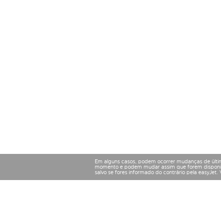
Em alguns casos, podem ocorrer mudanças de últim
momento e podem mudar assim que forem disponibil
salvo se fores informado do contrário pela easyJet.