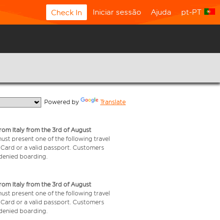
Iniciar sessão
Ajuda
pt-PT
Check In
  Powered by 
Translate
from Italy from the 3rd of August
 must present one of the following travel
y Card or a valid passport. Customers
e denied boarding.
from Italy from the 3rd of August
 must present one of the following travel
y Card or a valid passport. Customers
e denied boarding.