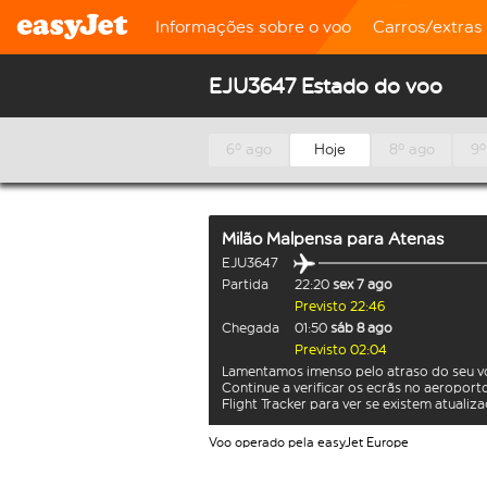
Informações sobre o voo
Carros/extras
EJU3647 Estado do voo
6º ago
Hoje
8º ago
9º
Milão Malpensa
para
Atenas
EJU3647
Partida
22:20
sex 7 ago
Previsto 22:46
Chegada
01:50
sáb 8 ago
Previsto 02:04
Lamentamos imenso pelo atraso do seu v
Continue a verificar os ecrãs no aeroport
Flight Tracker para ver se existem atualiz
Voo operado pela easyJet Europe