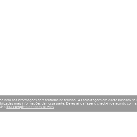
a hora nas informações apresentadas no terminal. As atualizações em direto baseiam-se 
izadas mais informações da nossa parte. Deves ainda fazer o check-in de acordo com as
 Vê a
lista completa de todos os voos
.