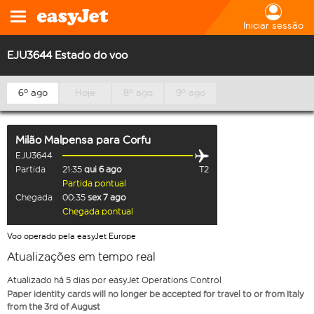
Iniciar sessão
EJU3644 Estado do voo
6º ago
Hoje
8º ago
9º ago
Milão Malpensa
para
Corfu
EJU3644
Partida
21:35
qui 6 ago
T2
Partida pontual
Chegada
00:35
sex 7 ago
Chegada pontual
Voo operado pela easyJet Europe
Atualizações em tempo real
Atualizado há 5 dias por easyJet Operations Control
Paper identity cards will no longer be accepted for travel to or from Italy
from the 3rd of August