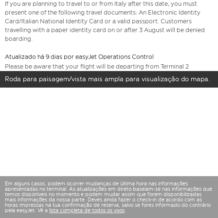
If you are planning to travel to or from Italy after this date, you must
present one of the following travel documents: An Electronic Identity
Card/Italian National Identity Card or a valid passport. Customers
travelling with a paper identity card on or after 3 August will be denied
boarding.
Atualizado há 9 dias por easyJet Operations Control
Please be aware that your flight will be departing from Terminal 2
Roda para paisagem/vista mais ampla para visualização do mapa.
Em alguns casos, podem ocorrer mudanças de última hora nas informações
apresentadas no terminal. As atualizações em direto baseiam-se nas informações que
temos disponíveis no momento e podem mudar assim que forem disponibilizadas
mais informações da nossa parte. Deves ainda fazer o check-in de acordo com as
horas impressas na tua confirmação de reserva, salvo se fores informado do contrário
pela easyJet. Vê a
lista completa de todos os voos
.