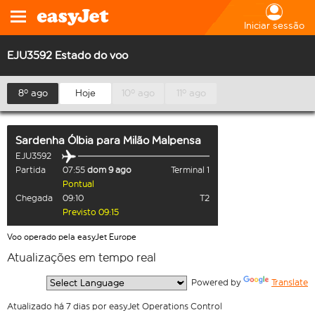
Iniciar sessão
EJU3592 Estado do voo
8º ago
Hoje
10º ago
11º ago
Sardenha Ólbia
para
Milão Malpensa
EJU3592
Partida
07:55
dom 9 ago
Terminal 1
Pontual
Chegada
09:10
T2
Previsto 09:15
Voo operado pela easyJet Europe
Atualizações em tempo real
  Powered by 
Translate
Atualizado há 7 dias por easyJet Operations Control