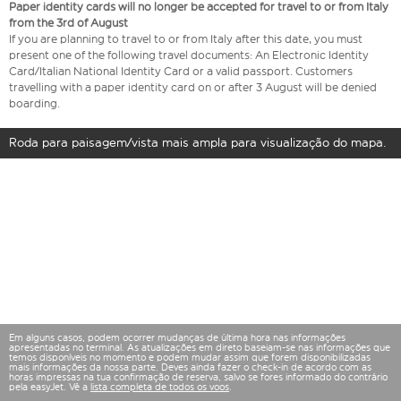
Paper identity cards will no longer be accepted for travel to or from Italy
from the 3rd of August
If you are planning to travel to or from Italy after this date, you must
present one of the following travel documents: An Electronic Identity
Card/Italian National Identity Card or a valid passport. Customers
travelling with a paper identity card on or after 3 August will be denied
boarding.
Roda para paisagem/vista mais ampla para visualização do mapa.
Em alguns casos, podem ocorrer mudanças de última hora nas informações
apresentadas no terminal. As atualizações em direto baseiam-se nas informações que
temos disponíveis no momento e podem mudar assim que forem disponibilizadas
mais informações da nossa parte. Deves ainda fazer o check-in de acordo com as
horas impressas na tua confirmação de reserva, salvo se fores informado do contrário
pela easyJet. Vê a
lista completa de todos os voos
.