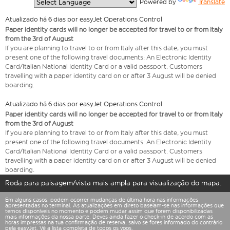
  Powered by 
Translate
Atualizado há 6 dias por easyJet Operations Control
Paper identity cards will no longer be accepted for travel to or from Italy
from the 3rd of August
If you are planning to travel to or from Italy after this date, you must
present one of the following travel documents: An Electronic Identity
Card/Italian National Identity Card or a valid passport. Customers
travelling with a paper identity card on or after 3 August will be denied
boarding.
Atualizado há 6 dias por easyJet Operations Control
Paper identity cards will no longer be accepted for travel to or from Italy
from the 3rd of August
If you are planning to travel to or from Italy after this date, you must
present one of the following travel documents: An Electronic Identity
Card/Italian National Identity Card or a valid passport. Customers
travelling with a paper identity card on or after 3 August will be denied
boarding.
Roda para paisagem/vista mais ampla para visualização do mapa.
Em alguns casos, podem ocorrer mudanças de última hora nas informações
apresentadas no terminal. As atualizações em direto baseiam-se nas informações que
temos disponíveis no momento e podem mudar assim que forem disponibilizadas
mais informações da nossa parte. Deves ainda fazer o check-in de acordo com as
horas impressas na tua confirmação de reserva, salvo se fores informado do contrário
pela easyJet. Vê a
lista completa de todos os voos
.