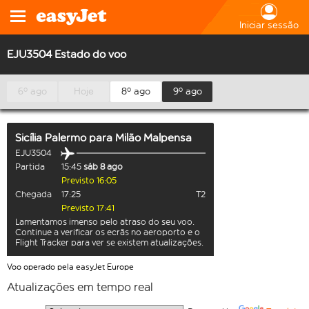
Iniciar sessão
EJU3504 Estado do voo
6º ago
Hoje
8º ago
9º ago
Sicília Palermo
para
Milão Malpensa
EJU3504
Partida
15:45
sáb 8 ago
Previsto 16:05
Chegada
17:25
T2
Previsto 17:41
Lamentamos imenso pelo atraso do seu voo.
Continue a verificar os ecrãs no aeroporto e o
Flight Tracker para ver se existem atualizações.
Voo operado pela easyJet Europe
Atualizações em tempo real