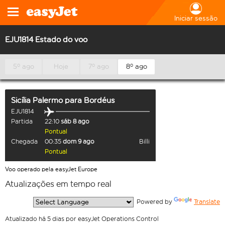
Iniciar sessão
EJU1814 Estado do voo
5º ago
Hoje
7º ago
8º ago
Sicília Palermo
para
Bordéus
EJU1814
Partida
22:10
sáb 8 ago
Pontual
Chegada
00:35
dom 9 ago
Billi
Pontual
Voo operado pela easyJet Europe
Atualizações em tempo real
  Powered by 
Translate
Atualizado há 5 dias por easyJet Operations Control