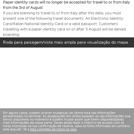
Paper identity cards will no longer be accepted for travel to or from Italy
from the 3rd of August
If you are planning to travel to or from Italy after this date, you must
present one of the following travel documents: An Electronic Identity
Card/Italian National Identity Card or a valid passport. Customers
travelling with a paper identity card on or after 3 August will be denied
boarding.
Roda para paisagem/vista mais ampla para visualização do mapa.
Em alguns casos, podem ocorrer mudanças de última hora nas informações
apresentadas no terminal. As atualizações em direto baseiam-se nas informações que
temos disponíveis no momento e podem mudar assim que forem disponibilizadas
mais informações da nossa parte. Deves ainda fazer o check-in de acordo com as
horas impressas na tua confirmação de reserva, salvo se fores informado do contrário
pela easyJet. Vê a
lista completa de todos os voos
.