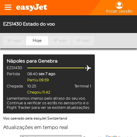
Iniciar sessão
EZS1430 Estado do voo
6º ago
Hoje
8º ago
9º ago
Nápoles
para
Genebra
EZS1430
Partida
08:40
sex 7 ago
Partiu 09:59
Chegada
10:25
Terminal 1
Chegou 11:42
Lamentamos imenso pelo atraso do seu voo.
Continue a verificar os ecrãs no aeroporto e o
Flight Tracker para ver se existem atualizações.
Voo operado pela easyJet Switzerland
Atualizações em tempo real