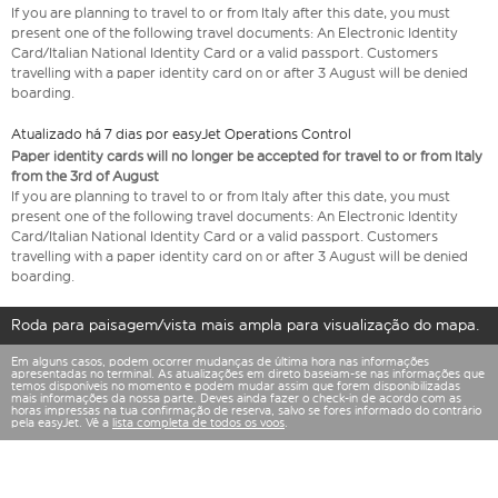
If you are planning to travel to or from Italy after this date, you must
present one of the following travel documents: An Electronic Identity
Card/Italian National Identity Card or a valid passport. Customers
travelling with a paper identity card on or after 3 August will be denied
boarding.
Atualizado há 7 dias por easyJet Operations Control
Paper identity cards will no longer be accepted for travel to or from Italy
from the 3rd of August
If you are planning to travel to or from Italy after this date, you must
present one of the following travel documents: An Electronic Identity
Card/Italian National Identity Card or a valid passport. Customers
travelling with a paper identity card on or after 3 August will be denied
boarding.
Roda para paisagem/vista mais ampla para visualização do mapa.
Em alguns casos, podem ocorrer mudanças de última hora nas informações
apresentadas no terminal. As atualizações em direto baseiam-se nas informações que
temos disponíveis no momento e podem mudar assim que forem disponibilizadas
mais informações da nossa parte. Deves ainda fazer o check-in de acordo com as
horas impressas na tua confirmação de reserva, salvo se fores informado do contrário
pela easyJet. Vê a
lista completa de todos os voos
.