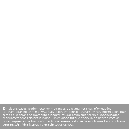
Em alguns casos, podem ocorrer mudanças de última hora nas informações
apresentadas no terminal. As atualizações em direto baseiam-se nas informações que
temos disponíveis no momento e podem mudar assim que forem disponibilizadas
mais informações da nossa parte. Deves ainda fazer o check-in de acordo com as
horas impressas na tua confirmação de reserva, salvo se fores informado do contrário
pela easyJet. Vê a
lista completa de todos os voos
.