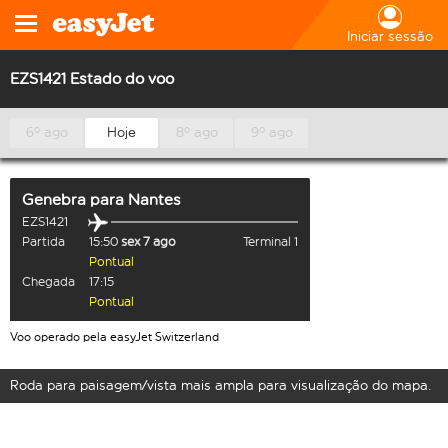
Iniciar sessão
EZS1421 Estado do voo
6º ago
Hoje
8º ago
9º ago
Genebra
para
Nantes
EZS1421
Partida
15:50
sex 7 ago
Terminal 1
Pontual
Chegada
17:15
Pontual
Voo operado pela easyJet Switzerland
Roda para paisagem/vista mais ampla para visualização do mapa.