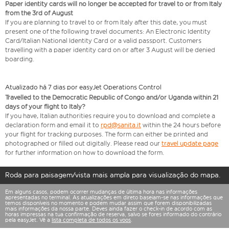
Paper identity cards will no longer be accepted for travel to or from Italy
from the 3rd of August
If you are planning to travel to or from Italy after this date, you must
present one of the following travel documents: An Electronic Identity
Card/Italian National Identity Card or a valid passport. Customers
travelling with a paper identity card on or after 3 August will be denied
boarding.
Atualizado há 7 dias por easyJet Operations Control
Travelled to the Democratic Republic of Congo and/or Uganda within 21
days of your flight to Italy?
If you have, Italian authorities require you to download and complete a
declaration form and email it to
rpd@sanita.it
within the 24 hours before
your flight for tracking purposes. The form can either be printed and
photographed or filled out digitally. Please read our
travel update page
for further information on how to download the form.
Roda para paisagem/vista mais ampla para visualização do mapa.
Em alguns casos, podem ocorrer mudanças de última hora nas informações
apresentadas no terminal. As atualizações em direto baseiam-se nas informações que
temos disponíveis no momento e podem mudar assim que forem disponibilizadas
mais informações da nossa parte. Deves ainda fazer o check-in de acordo com as
horas impressas na tua confirmação de reserva, salvo se fores informado do contrário
pela easyJet. Vê a
lista completa de todos os voos
.