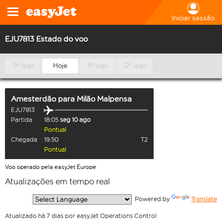
Iniciar sessão
EJU7813 Estado do voo
9º ago
Hoje
11º ago
12º ago
Amesterdão
para
Milão Malpensa
EJU7813
Partida
18:05
seg 10 ago
Pontual
Chegada
19:50
T2
Pontual
Voo operado pela easyJet Europe
Atualizações em tempo real
  Powered by 
Translate
Atualizado há 7 dias por easyJet Operations Control