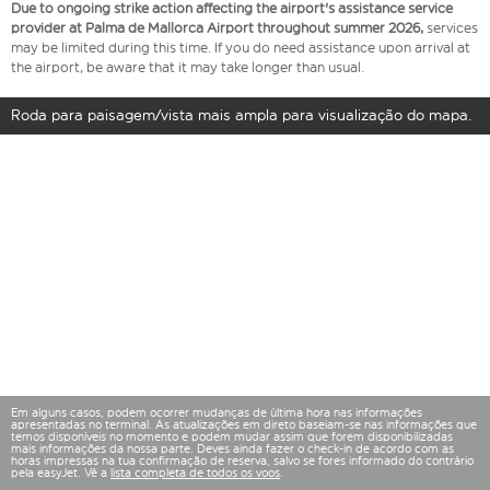
Due to ongoing strike action affecting the airport's assistance service
provider at Palma de Mallorca Airport throughout summer 2026,
services
may be limited during this time. If you do need assistance upon arrival at
the airport, be aware that it may take longer than usual.
Roda para paisagem/vista mais ampla para visualização do mapa.
Em alguns casos, podem ocorrer mudanças de última hora nas informações
apresentadas no terminal. As atualizações em direto baseiam-se nas informações que
temos disponíveis no momento e podem mudar assim que forem disponibilizadas
mais informações da nossa parte. Deves ainda fazer o check-in de acordo com as
horas impressas na tua confirmação de reserva, salvo se fores informado do contrário
pela easyJet. Vê a
lista completa de todos os voos
.