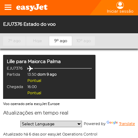
Iniciar sessão
EJU7376 Estado do voo
7º ago
Hoje
9º ago
10º ago
Lille
para
Maiorca Palma
EJU7376
Partida
13:50
dom 9 ago
Pontual
Chegada
16:00
Pontual
Voo operado pela easyJet Europe
Atualizações em tempo real
  Powered by 
Translate
Atualizado há 6 dias por easyJet Operations Control