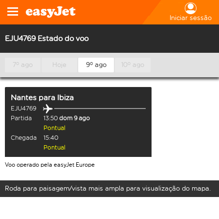
Iniciar sessão
EJU4769 Estado do voo
7º ago
Hoje
9º ago
10º ago
Nantes
para
Ibiza
EJU4769
Partida
13:50
dom 9 ago
Pontual
Chegada
15:40
Pontual
Voo operado pela easyJet Europe
Roda para paisagem/vista mais ampla para visualização do mapa.