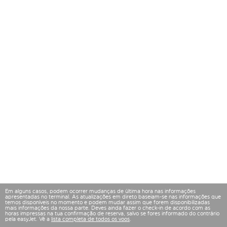
Em alguns casos, podem ocorrer mudanças de última hora nas informações
apresentadas no terminal. As atualizações em direto baseiam-se nas informações que
temos disponíveis no momento e podem mudar assim que forem disponibilizadas
mais informações da nossa parte. Deves ainda fazer o check-in de acordo com as
horas impressas na tua confirmação de reserva, salvo se fores informado do contrário
pela easyJet. Vê a
lista completa de todos os voos
.