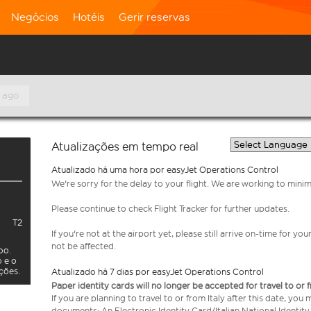
Negócios
Hotéis
Gerir reservas
 ago
Atualizações em tempo real
Atualizado há uma hora por easyJet Operations Control
We're sorry for the delay to your flight. We are working to mini
Please continue to check Flight Tracker for further updates.
T2
If you're not at the airport yet, please still arrive on-time for 
not be affected.
oo.
o e o
ações.
Atualizado há 7 dias por easyJet Operations Control
Paper identity cards will no longer be accepted for travel to or 
If you are planning to travel to or from Italy after this date, you
documents: An Electronic Identity Card/Italian National Identit