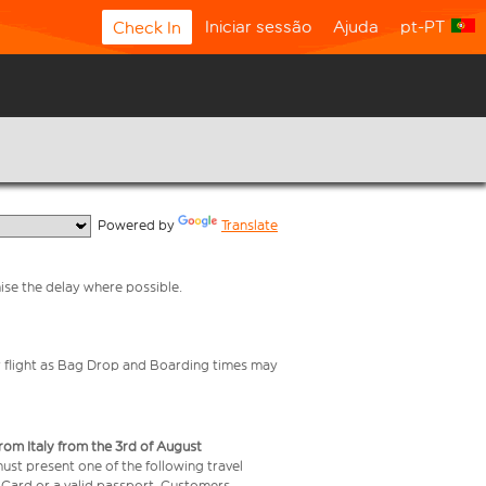
Iniciar sessão
Ajuda
pt-PT
Check In
  Powered by 
Translate
mise the delay where possible.
your flight as Bag Drop and Boarding times may
from Italy from the 3rd of August
 must present one of the following travel
y Card or a valid passport. Customers