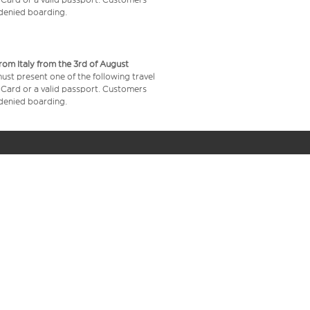
e denied boarding.
from Italy from the 3rd of August
 must present one of the following travel
y Card or a valid passport. Customers
e denied boarding.