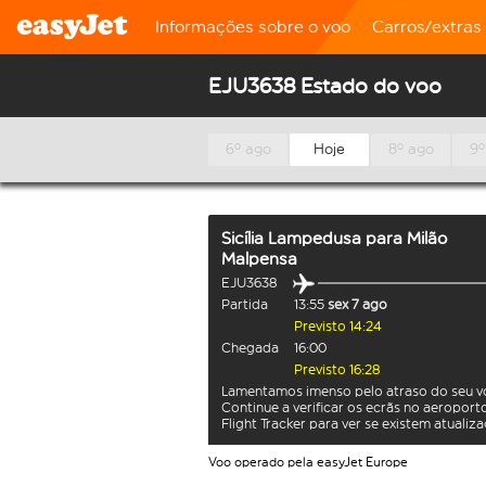
Informações sobre o voo
Carros/extras
EJU3638 Estado do voo
6º ago
Hoje
8º ago
9º
Sicília Lampedusa
para
Milão
Malpensa
EJU3638
Partida
13:55
sex 7 ago
Previsto 14:24
Chegada
16:00
Previsto 16:28
Lamentamos imenso pelo atraso do seu v
Continue a verificar os ecrãs no aeroport
Flight Tracker para ver se existem atualiz
Voo operado pela easyJet Europe