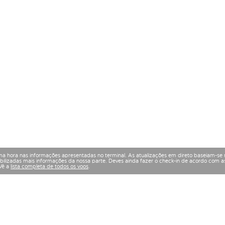
a hora nas informações apresentadas no terminal. As atualizações em direto baseiam-se 
izadas mais informações da nossa parte. Deves ainda fazer o check-in de acordo com as
 Vê a
lista completa de todos os voos
.