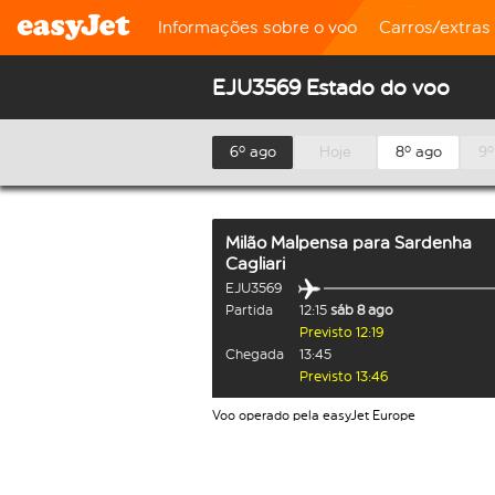
Informações sobre o voo
Carros/extras
EJU3569 Estado do voo
6º ago
Hoje
8º ago
9º
Milão Malpensa
para
Sardenha
Cagliari
EJU3569
Partida
12:15
sáb 8 ago
Previsto 12:19
Chegada
13:45
Previsto 13:46
Voo operado pela easyJet Europe