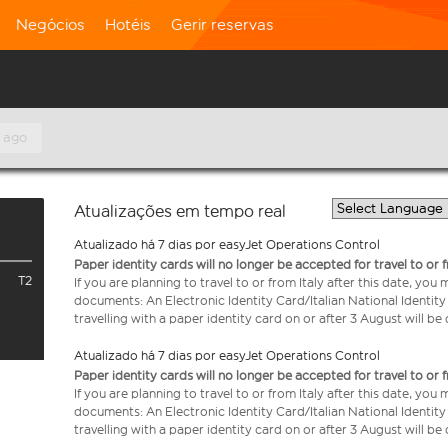
Negócios
Hotéis
Gerir reservas
 ago
Atualizações em tempo real
Atualizado há 7 dias por easyJet Operations Control
Paper identity cards will no longer be accepted for travel to or 
T2
If you are planning to travel to or from Italy after this date, you
documents: An Electronic Identity Card/Italian National Identit
travelling with a paper identity card on or after 3 August will b
Atualizado há 7 dias por easyJet Operations Control
Paper identity cards will no longer be accepted for travel to or 
If you are planning to travel to or from Italy after this date, you
documents: An Electronic Identity Card/Italian National Identit
travelling with a paper identity card on or after 3 August will b