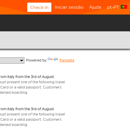
Iniciar sessão
Ajuda
pt-PT
Check In
  Powered by 
Translate
from Italy from the 3rd of August
 must present one of the following travel
y Card or a valid passport. Customers
e denied boarding.
from Italy from the 3rd of August
 must present one of the following travel
y Card or a valid passport. Customers
e denied boarding.