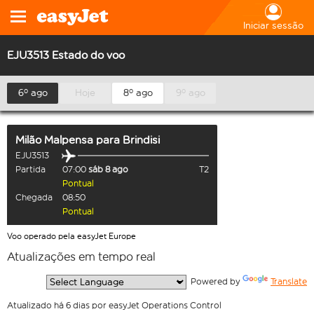
Iniciar sessão
EJU3513 Estado do voo
6º ago
Hoje
8º ago
9º ago
Milão Malpensa
para
Brindisi
EJU3513
Partida
07:00
sáb 8 ago
T2
Pontual
Chegada
08:50
Pontual
Voo operado pela easyJet Europe
Atualizações em tempo real
  Powered by 
Translate
Atualizado há 6 dias por easyJet Operations Control