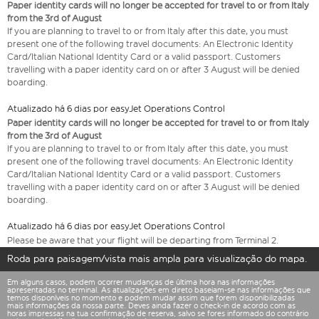
Paper identity cards will no longer be accepted for travel to or from Italy
from the 3rd of August
If you are planning to travel to or from Italy after this date, you must
present one of the following travel documents: An Electronic Identity
Card/Italian National Identity Card or a valid passport. Customers
travelling with a paper identity card on or after 3 August will be denied
boarding.
Atualizado há 6 dias por easyJet Operations Control
Paper identity cards will no longer be accepted for travel to or from Italy
from the 3rd of August
If you are planning to travel to or from Italy after this date, you must
present one of the following travel documents: An Electronic Identity
Card/Italian National Identity Card or a valid passport. Customers
travelling with a paper identity card on or after 3 August will be denied
boarding.
Atualizado há 6 dias por easyJet Operations Control
Please be aware that your flight will be departing from Terminal 2.
Roda para paisagem/vista mais ampla para visualização do mapa.
Em alguns casos, podem ocorrer mudanças de última hora nas informações
apresentadas no terminal. As atualizações em direto baseiam-se nas informações que
temos disponíveis no momento e podem mudar assim que forem disponibilizadas
mais informações da nossa parte. Deves ainda fazer o check-in de acordo com as
horas impressas na tua confirmação de reserva, salvo se fores informado do contrário