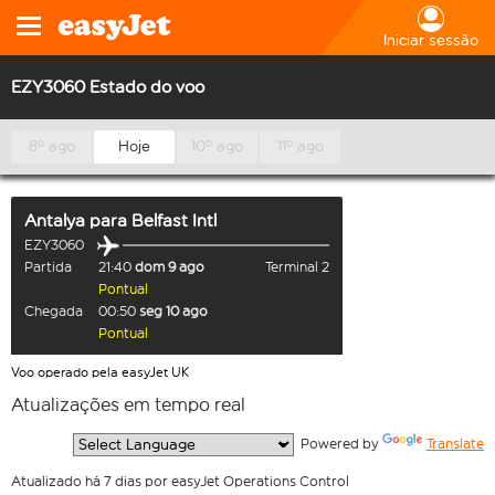
Iniciar sessão
EZY3060 Estado do voo
8º ago
Hoje
10º ago
11º ago
Antalya
para
Belfast Intl
EZY3060
Partida
21:40
dom 9 ago
Terminal 2
Pontual
Chegada
00:50
seg 10 ago
Pontual
Voo operado pela easyJet UK
Atualizações em tempo real
  Powered by 
Translate
Atualizado há 7 dias por easyJet Operations Control