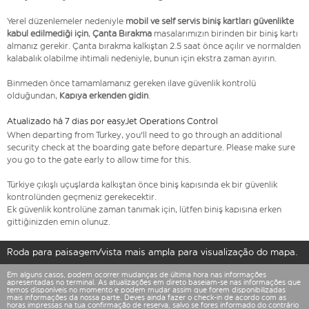
Yerel düzenlemeler nedeniyle
mobil ve self servis biniş kartları güvenlikte
kabul edilmediği için
,
Çanta Bırakma
masalarımızın birinden bir biniş kartı
almanız gerekir. Çanta bırakma kalkıştan 2.5 saat önce açılır ve normalden
kalabalık olabilme ihtimali nedeniyle, bunun için ekstra zaman ayırın.
Binmeden önce tamamlamanız gereken ilave güvenlik kontrolü
olduğundan,
Kapıya erkenden gidin
.
Atualizado há 7 dias por easyJet Operations Control
When departing from Turkey, you'll need to go through an additional
security check at the boarding gate before departure. Please make sure
you go to the gate early to allow time for this.
Türkiye çıkışlı uçuşlarda kalkıştan önce biniş kapısında ek bir güvenlik
kontrolünden geçmeniz gerekecektir.
Ek güvenlik kontrolüne zaman tanımak için, lütfen biniş kapısına erken
gittiğinizden emin olunuz.
Roda para paisagem/vista mais ampla para visualização do mapa.
Em alguns casos, podem ocorrer mudanças de última hora nas informações
apresentadas no terminal. As atualizações em direto baseiam-se nas informações que
temos disponíveis no momento e podem mudar assim que forem disponibilizadas
mais informações da nossa parte. Deves ainda fazer o check-in de acordo com as
horas impressas na tua confirmação de reserva, salvo se fores informado do contrário