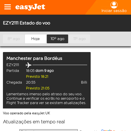
Iniciar sessão
EZY2111 Estado do voo
8º ago
Hoje
10º ago
11º ago
Manchester
para
Bordéus
EZY2111
Partida
18:05
dom 9 ago
Previsto 18:21
Chegada
20:55
Billi
Previsto 21:05
Lamentamos imenso pelo atraso do seu voo.
Continue a verificar os ecrãs no aeroporto e o
Flight Tracker para ver se existem atualizações.
Voo operado pela easyJet UK
Atualizações em tempo real