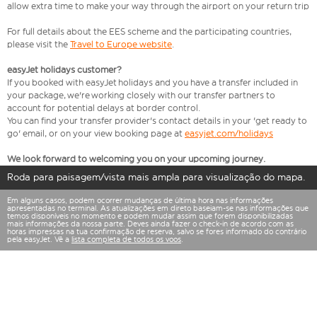
allow extra time to make your way through the airport on your return trip
For full details about the EES scheme and the participating countries,
please visit the
Travel to Europe website
.
easyJet holidays customer?
If you booked with easyJet holidays and you have a transfer included in
your package, we're working closely with our transfer partners to
account for potential delays at border control.
You can find your transfer provider's contact details in your 'get ready to
go' email, or on your view booking page at
easyjet.com/holidays
We look forward to welcoming you on your upcoming journey.
Roda para paisagem/vista mais ampla para visualização do mapa.
Em alguns casos, podem ocorrer mudanças de última hora nas informações
apresentadas no terminal. As atualizações em direto baseiam-se nas informações que
temos disponíveis no momento e podem mudar assim que forem disponibilizadas
mais informações da nossa parte. Deves ainda fazer o check-in de acordo com as
horas impressas na tua confirmação de reserva, salvo se fores informado do contrário
pela easyJet. Vê a
lista completa de todos os voos
.