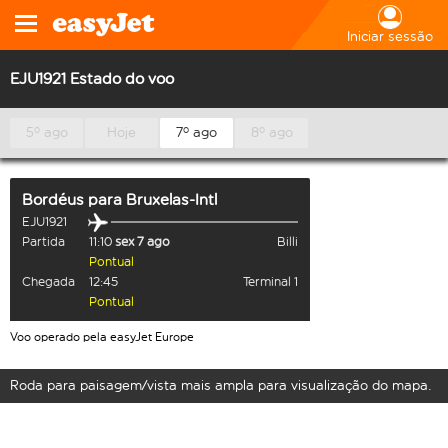
Iniciar sessão
EJU1921 Estado do voo
5º ago
Hoje
7º ago
8º ago
Bordéus
para
Bruxelas-Intl
EJU1921
Partida
11:10
sex 7 ago
Billi
Pontual
Chegada
12:45
Terminal 1
Pontual
Voo operado pela easyJet Europe
Roda para paisagem/vista mais ampla para visualização do mapa.