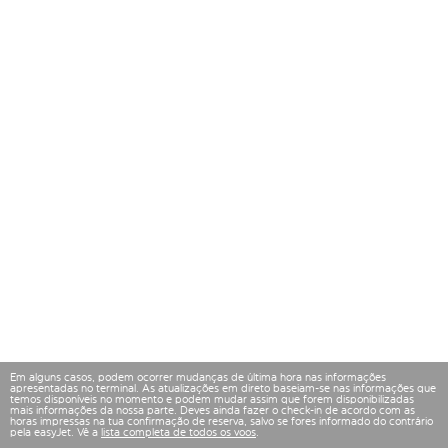
Em alguns casos, podem ocorrer mudanças de última hora nas informações
apresentadas no terminal. As atualizações em direto baseiam-se nas informações que
temos disponíveis no momento e podem mudar assim que forem disponibilizadas
mais informações da nossa parte. Deves ainda fazer o check-in de acordo com as
horas impressas na tua confirmação de reserva, salvo se fores informado do contrário
pela easyJet. Vê a
lista completa de todos os voos
.