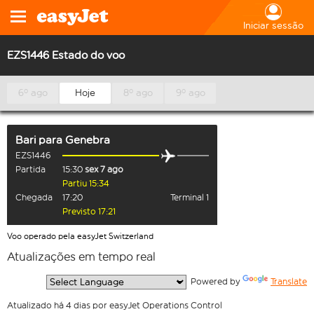
Iniciar sessão
EZS1446 Estado do voo
6º ago
Hoje
8º ago
9º ago
Bari
para
Genebra
EZS1446
Partida
15:30
sex 7 ago
Partiu 15:34
Chegada
17:20
Terminal 1
Previsto 17:21
Voo operado pela easyJet Switzerland
Atualizações em tempo real
  Powered by 
Translate
Atualizado há 4 dias por easyJet Operations Control