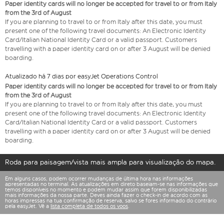
Paper identity cards will no longer be accepted for travel to or from Italy
from the 3rd of August
If you are planning to travel to or from Italy after this date, you must
present one of the following travel documents: An Electronic Identity
Card/Italian National Identity Card or a valid passport. Customers
travelling with a paper identity card on or after 3 August will be denied
boarding.
Atualizado há 7 dias por easyJet Operations Control
Paper identity cards will no longer be accepted for travel to or from Italy
from the 3rd of August
If you are planning to travel to or from Italy after this date, you must
present one of the following travel documents: An Electronic Identity
Card/Italian National Identity Card or a valid passport. Customers
travelling with a paper identity card on or after 3 August will be denied
boarding.
Roda para paisagem/vista mais ampla para visualização do mapa.
Em alguns casos, podem ocorrer mudanças de última hora nas informações
apresentadas no terminal. As atualizações em direto baseiam-se nas informações que
temos disponíveis no momento e podem mudar assim que forem disponibilizadas
mais informações da nossa parte. Deves ainda fazer o check-in de acordo com as
horas impressas na tua confirmação de reserva, salvo se fores informado do contrário
pela easyJet. Vê a
lista completa de todos os voos
.