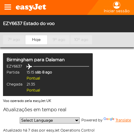
Iniciar sessão
EZY6637 Estado do voo
7º ago
Hoje
9º ago
10º ago
Birmingham
para
Dalaman
EZY6637
Partida
15:15
sáb 8 ago
Pontual
Chegada
21:35
Pontual
Voo operado pela easyJet UK
Atualizações em tempo real
  Powered by 
Translate
Atualizado há 7 dias por easyJet Operations Control