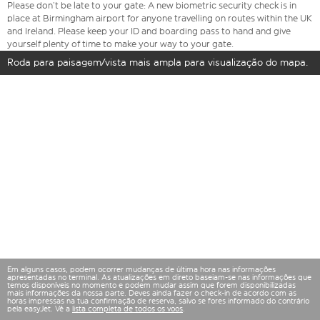
Please don’t be late to your gate: A new biometric security check is in
place at Birmingham airport for anyone travelling on routes within the UK
and Ireland. Please keep your ID and boarding pass to hand and give
yourself plenty of time to make your way to your gate.
Roda para paisagem/vista mais ampla para visualização do mapa.
Em alguns casos, podem ocorrer mudanças de última hora nas informações
apresentadas no terminal. As atualizações em direto baseiam-se nas informações que
temos disponíveis no momento e podem mudar assim que forem disponibilizadas
mais informações da nossa parte. Deves ainda fazer o check-in de acordo com as
horas impressas na tua confirmação de reserva, salvo se fores informado do contrário
pela easyJet. Vê a
lista completa de todos os voos
.