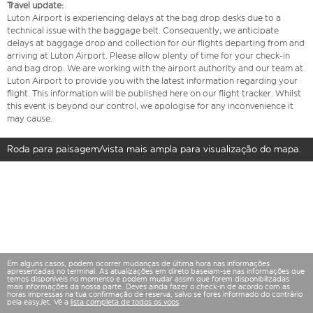
Travel update:
Luton Airport is experiencing delays at the bag drop desks due to a
technical issue with the baggage belt. Consequently, we anticipate
delays at baggage drop and collection for our flights departing from and
arriving at Luton Airport. Please allow plenty of time for your check-in
and bag drop. We are working with the airport authority and our team at
Luton Airport to provide you with the latest information regarding your
flight. This information will be published here on our flight tracker. Whilst
this event is beyond our control, we apologise for any inconvenience it
may cause.
Roda para paisagem/vista mais ampla para visualização do mapa.
Em alguns casos, podem ocorrer mudanças de última hora nas informações
apresentadas no terminal. As atualizações em direto baseiam-se nas informações que
temos disponíveis no momento e podem mudar assim que forem disponibilizadas
mais informações da nossa parte. Deves ainda fazer o check-in de acordo com as
horas impressas na tua confirmação de reserva, salvo se fores informado do contrário
pela easyJet. Vê a
lista completa de todos os voos
.