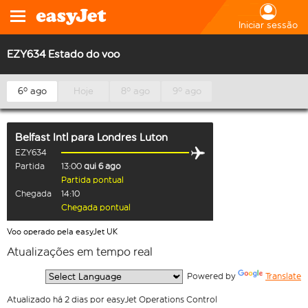
Iniciar sessão
EZY634 Estado do voo
6º ago
Hoje
8º ago
9º ago
Belfast Intl
para
Londres Luton
EZY634
Partida
13:00
qui 6 ago
Partida pontual
Chegada
14:10
Chegada pontual
Voo operado pela easyJet UK
Atualizações em tempo real
  Powered by 
Translate
Atualizado há 2 dias por easyJet Operations Control