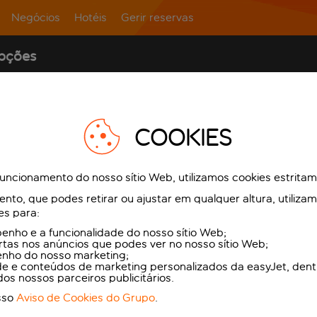
Negócios
Hotéis
Gerir reservas
upções
COOKIES
funcionamento do nosso sítio Web, utilizamos cookies estrita
to, que podes retirar ou ajustar em qualquer altura, utiliza
es para:
nho e a funcionalidade do nosso sítio Web;
ertas nos anúncios que podes ver no nosso sítio Web;
enho do nosso marketing;
de e conteúdos de marketing personalizados da easyJet, dent
dos nossos parceiros publicitários.
sso
Aviso de Cookies do Grupo
.