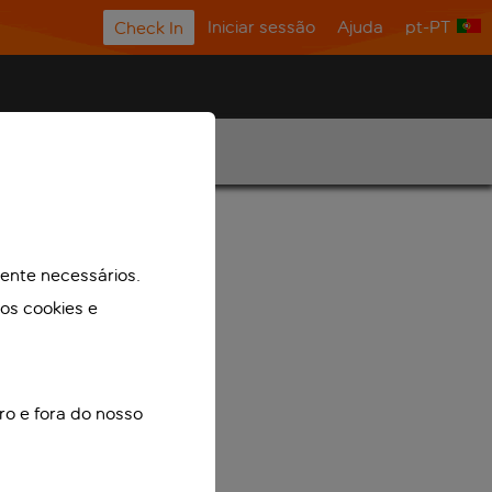
Iniciar sessão
Ajuda
pt-PT
Check In
mente necessários.
mos cookies e
ro e fora do nosso