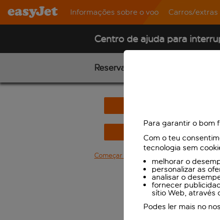
Informações sobre o voo
Carros/extras
Centro de ajuda para interr
Reservaste com a Expedia?
Sim
Para garantir o bom 
Não
Com o teu consentimen
tecnologia sem cooki
Começar de novo
melhorar o desempe
personalizar as of
analisar o desemp
fornecer publicida
sítio Web, através 
Podes ler mais no no