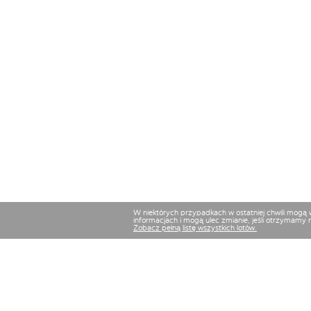
W niektórych przypadkach w ostatniej chwili mogą
informacjach i mogą ulec zmianie, jeśli otrzymamy 
Zobacz pełną listę wszystkich lotów.