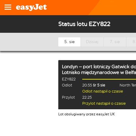
Status lotu EZY822
5. sie
Dzisiaj
7. sie
8.
Londyn – port lotniczy Gatwick
d
Lotnisko międzynarodowe w Belfa
EZY822
Odlot
20:55
śr 5 sie
North Te
Odlot nastąpił o czasie
Przylot
22:25
Przylot nastąpił o czasie
Lot obsługiwany przez easyJet UK