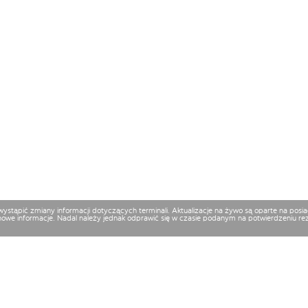
 wystąpić zmiany informacji dotyczących terminali. Aktualizacje na żywo są oparte na p
nowe informacje. Nadal należy jednak odprawić się w czasie podanym na potwierdzeniu reze