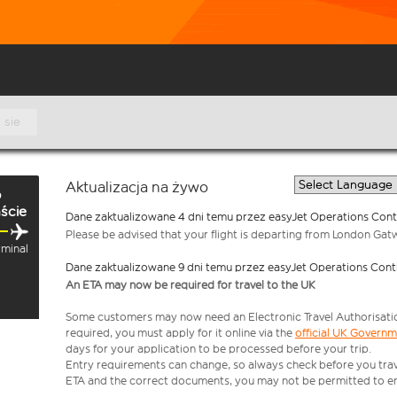
 sie
Aktualizacja na żywo
o
ście
Dane zaktualizowane 4 dni temu przez easyJet Operations Cont
Please be advised that your flight is departing from London Gat
rminal
Dane zaktualizowane 9 dni temu przez easyJet Operations Cont
An ETA may now be required for travel to the UK
Some customers may now need an Electronic Travel Authorisation (
required, you must apply for it online via the
official UK Govern
days for your application to be processed before your trip.
Entry requirements can change, so always check before you travel.
ETA and the correct documents, you may not be permitted to en