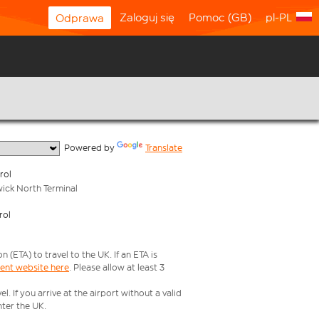
Zaloguj się
Pomoc (GB)
pl-PL
Odprawa
  Powered by 
Translate
rol
wick North Terminal
rol
ETA) to travel to the UK. If an ETA is
ment website here
. Please allow at least 3
 If you arrive at the airport without a valid
ter the UK.