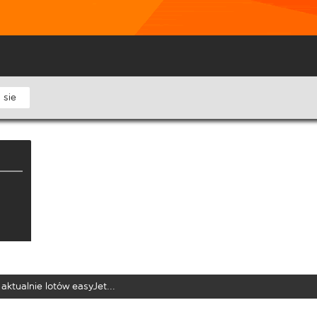
 sie
aktualnie lotów easyJet...