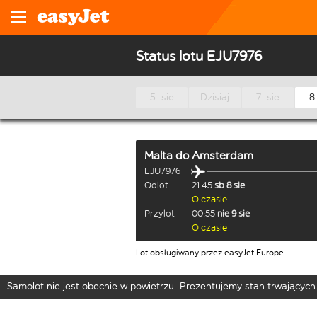
Status lotu EJU7976
5. sie
Dzisiaj
7. sie
8.
Malta
do
Amsterdam
EJU7976
Odlot
21:45
sb 8 sie
O czasie
Przylot
00:55
nie 9 sie
O czasie
Lot obsługiwany przez easyJet Europe
Samolot nie jest obecnie w powietrzu. Prezentujemy stan trwających 