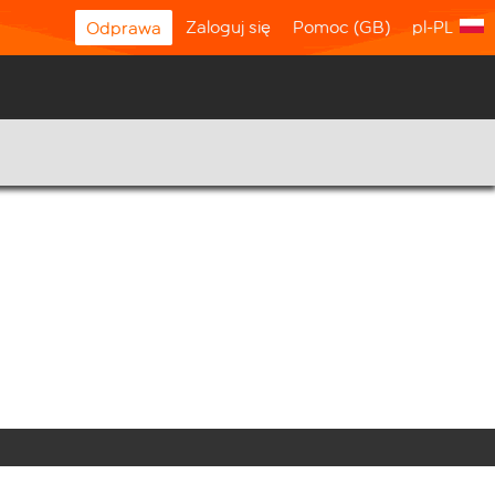
Zaloguj się
Pomoc (GB)
pl-PL
Odprawa