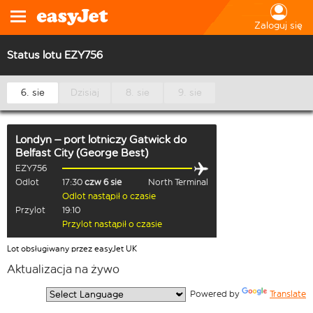
Zaloguj się
Status lotu EZY756
6. sie
Dzisiaj
8. sie
9. sie
Londyn – port lotniczy Gatwick
do
Belfast City (George Best)
EZY756
Odlot
17:30
czw 6 sie
North Terminal
Odlot nastąpił o czasie
Przylot
19:10
Przylot nastąpił o czasie
Lot obsługiwany przez easyJet UK
Aktualizacja na żywo
  Powered by 
Translate