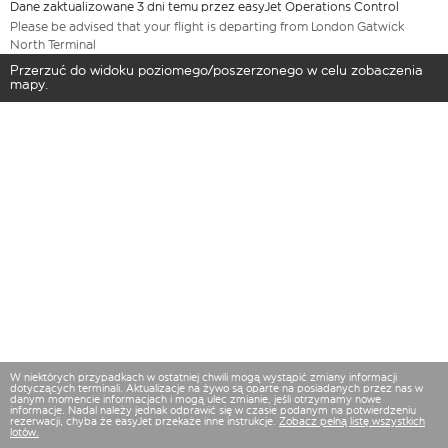
Dane zaktualizowane 3 dni temu przez easyJet Operations Control
Please be advised that your flight is departing from London Gatwick
North Terminal
Przerzuć do widoku poziomego/poszerzonego w celu zobaczenia
mapy.
W niektórych przypadkach w ostatniej chwili mogą wystąpić zmiany informacji
dotyczących terminali. Aktualizacje na żywo są oparte na posiadanych przez nas w
danym momencie informacjach i mogą ulec zmianie, jeśli otrzymamy nowe
informacje. Nadal należy jednak odprawić się w czasie podanym na potwierdzeniu
rezerwacji, chyba że easyJet przekaże inne instrukcje.
Zobacz pełną listę wszystkich
lotów.