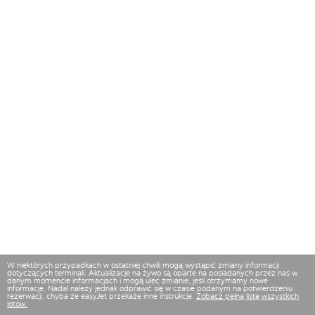
W niektórych przypadkach w ostatniej chwili mogą wystąpić zmiany informacji
dotyczących terminali. Aktualizacje na żywo są oparte na posiadanych przez nas w
danym momencie informacjach i mogą ulec zmianie, jeśli otrzymamy nowe
informacje. Nadal należy jednak odprawić się w czasie podanym na potwierdzeniu
rezerwacji, chyba że easyJet przekaże inne instrukcje.
Zobacz pełną listę wszystkich
lotów.