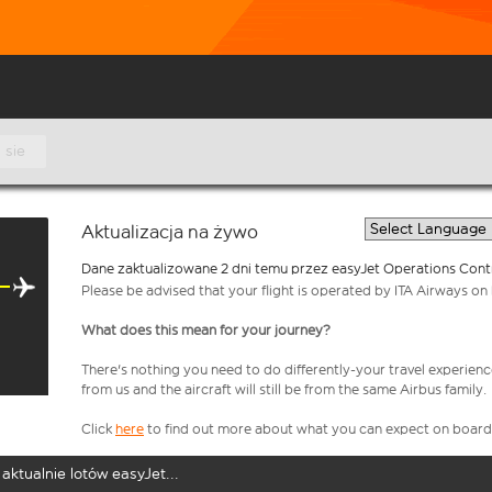
 sie
Aktualizacja na żywo
Dane zaktualizowane 2 dni temu przez easyJet Operations Cont
Please be advised that your flight is operated by ITA Airways on 
What does this mean for your journey?
There's nothing you need to do differently-your travel experienc
from us and the aircraft will still be from the same Airbus family.
Click
here
to find out more about what you can expect on board
aktualnie lotów easyJet...