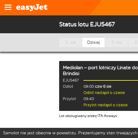
Status lotu EJU5467
5. sie
Dzisiaj
7. sie
8.
Mediolan – port lotniczy Linate
do
Brindisi
EJU5467
Odlot
08:00
czw 6 sie
Odlot nastąpił o czasie
Przylot
09:40
Przylot nastąpił o czasie
Lot obsługiwany przez ITA Airways
Samolot nie jest obecnie w powietrzu. Prezentujemy stan trwających 