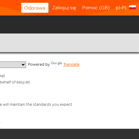
Zaloguj się
Pomoc (GB)
pl-PL
Odprawa
  Powered by 
Translate
rol
behalf of easyJet.
e will maintain the standards you expect
.