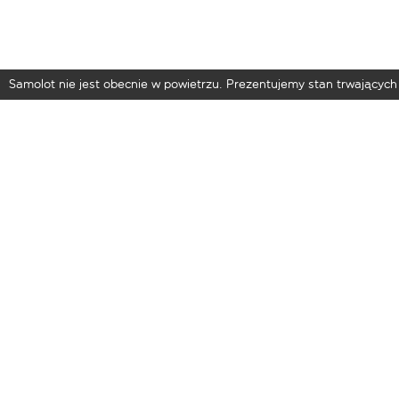
Samolot nie jest obecnie w powietrzu. Prezentujemy stan trwających 