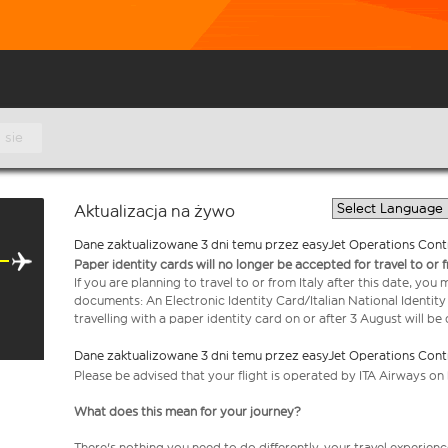
 sie
Aktualizacja na żywo
Dane zaktualizowane 3 dni temu przez easyJet Operations Cont
Paper identity cards will no longer be accepted for travel to or 
If you are planning to travel to or from Italy after this date, you
documents: An Electronic Identity Card/Italian National Identit
travelling with a paper identity card on or after 3 August will b
Dane zaktualizowane 3 dni temu przez easyJet Operations Cont
Please be advised that your flight is operated by ITA Airways on 
What does this mean for your journey?
There's nothing you need to do differently-your travel experienc