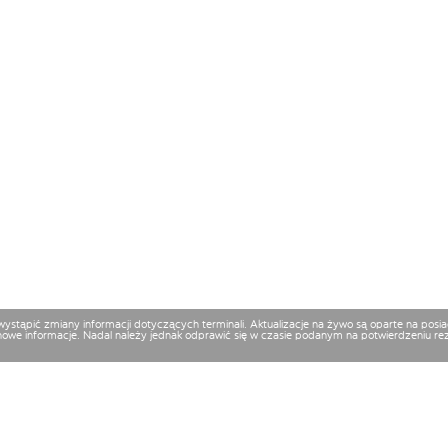
 wystąpić zmiany informacji dotyczących terminali. Aktualizacje na żywo są oparte na p
nowe informacje. Nadal należy jednak odprawić się w czasie podanym na potwierdzeniu reze