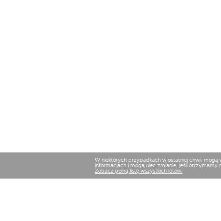
W niektórych przypadkach w ostatniej chwili mogą
informacjach i mogą ulec zmianie, jeśli otrzymamy 
Zobacz pełną listę wszystkich lotów.