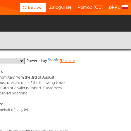
Zaloguj się
Pomoc (GB)
pl-PL
Odprawa
  Powered by 
Translate
rol
from Italy from the 3rd of August
 must present one of the following travel
y Card or a valid passport. Customers
e denied boarding.
rol
behalf of easyJet.
e will maintain the standards you expect