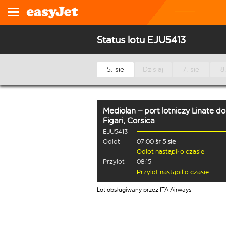
Status lotu EJU5413
5. sie
Dzisiaj
7. sie
8.
Mediolan – port lotniczy Linate
do
Figari, Corsica
EJU5413
Odlot
07:00
śr 5 sie
Odlot nastąpił o czasie
Przylot
08:15
Przylot nastąpił o czasie
Lot obsługiwany przez ITA Airways