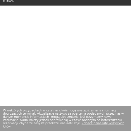
mapy.
W niektórych przypadkach w ostatniej chwili mogą wystąpić zmiany informacji
dotyczących terminali. Aktualizacje na żywo są oparte na posiadanych przez nas w
danym momencie informacjach i mogą ulec zmianie, jeśli otrzymamy nowe
informacje. Nadal należy jednak odprawić się w czasie podanym na potwierdzeniu
rezerwacji, chyba że easyJet przekaże inne instrukcje.
Zobacz pełną listę wszystkich
lotów.