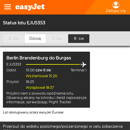
Zaloguj się
Status lotu EJU5353
5. sie
Dzisiaj
7. sie
8. sie
Berlin Brandenburg
do
Burgas
EJU5353
Odlot
15:00
czw 6 sie
Terminal 1
Wystartował 15:20
Przylot
18:25
Wylądował 18:37
Przykro nam z powodu opóźnienia lotu.
Obserwuj ekrany na lotnisku i śledź najświeższe
informacje, sprawdzając Flight Tracker.
Lot obsługiwany przez easyJet Europe
Przerzuć do widoku poziomego/poszerzonego w celu zobaczenia