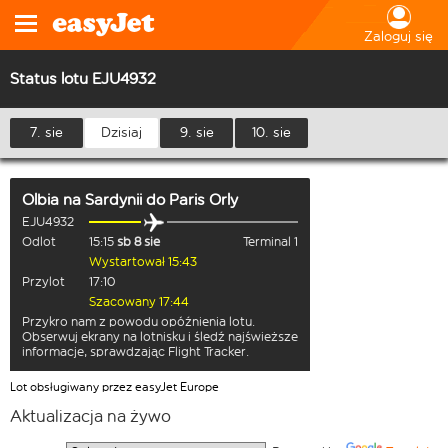
Zaloguj się
Status lotu EJU4932
7. sie
Dzisiaj
9. sie
10. sie
Olbia na Sardynii
do
Paris Orly
EJU4932
Odlot
15:15
sb 8 sie
Terminal 1
Wystartował 15:43
Przylot
17:10
Szacowany 17:44
Przykro nam z powodu opóźnienia lotu.
Obserwuj ekrany na lotnisku i śledź najświeższe
informacje, sprawdzając Flight Tracker.
Lot obsługiwany przez easyJet Europe
Aktualizacja na żywo