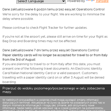
  Powered by 
Translate
Dane zaktualizowane 6 godzin temu przez easyJet Operations Control
We're sorry for the delay to your flight. We are working to minimise the
delay where possible.
Please continue to check Flight Tracker for further updates.
If you're not at the airport yet, please still arrive on-time for your flight as
Bag Drop and Boarding times may not be affected.
Dane zaktualizowane 7 dni temu przez easyJet Operations Control
Paper identity cards will no longer be accepted for travel to or from Italy
from the 3rd of August
If you are planning to travel to or from Italy after this date, you must
present one of the following travel documents: An Electronic Identity
Card/Italian National Identity Card or a valid passport. Customers
travelling with a paper identity card on or after 3 August will be denied
boarding.
Przerzuć do widoku poziomego/poszerzonego w celu zobaczenia
mapy.
W niektórych przypadkach w ostatniej chwili mogą wystąpić zmiany informacji
dotyczących terminali. Aktualizacje na żywo są oparte na posiadanych przez nas w
danym momencie informacjach i mogą ulec zmianie, jeśli otrzymamy nowe
informacje. Nadal należy jednak odprawić się w czasie podanym na potwierdzeniu
rezerwacji, chyba że easyJet przekaże inne instrukcje.
Zobacz pełną listę wszystkich