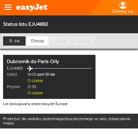
Zaloguj się
Status lotu EJU4892
9. sie
Dzisiaj
11. sie
12. sie
Dubrovnik
do
Paris Orly
EJU4892
Odlot
19:05
pon 10 sie
O czasie
Przylot
21:35
O czasie
Lot obsługiwany przez easyJet Europe
Przerzuć do widoku poziomego/poszerzonego w celu zobaczenia
mapy.