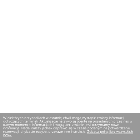
W niektórych przypadkach w ostatniej chwili mogą wystąpić zmiany informacji
dotyczących terminali. Aktualizacje na żywo są oparte na posiadanych przez nas w
danym momencie informacjach i mogą ulec zmianie, jeśli otrzymamy nowe
informacje. Nadal należy jednak odprawić się w czasie podanym na potwierdzeniu
rezerwacji, chyba że easyJet przekaże inne instrukcje.
Zobacz pełną listę wszystkich
lotów.