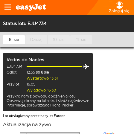
Zaloguj się
Status lotu EJU4734
8. sie
Dzisiaj
10. sie
11. sie
Rodos
do
Nantes
EJU4734
Odlot
12:55
sb 8 sie
Wystartował 13:31
Przylot
16:05
Wylądował 16:30
Przykro nam z powodu opóźnienia lotu.
Obserwuj ekrany na lotnisku i śledź najświeższe
informacje, sprawdzając Flight Tracker.
Lot obsługiwany przez easyJet Europe
Aktualizacja na żywo