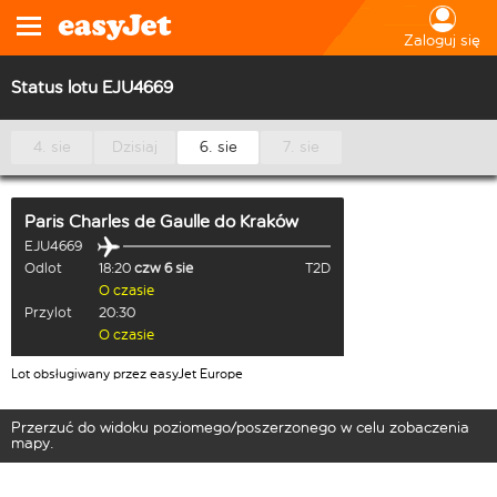
Zaloguj się
Status lotu EJU4669
4. sie
Dzisiaj
6. sie
7. sie
Paris Charles de Gaulle
do
Kraków
EJU4669
Odlot
18:20
czw 6 sie
T2D
O czasie
Przylot
20:30
O czasie
Lot obsługiwany przez easyJet Europe
Przerzuć do widoku poziomego/poszerzonego w celu zobaczenia
mapy.