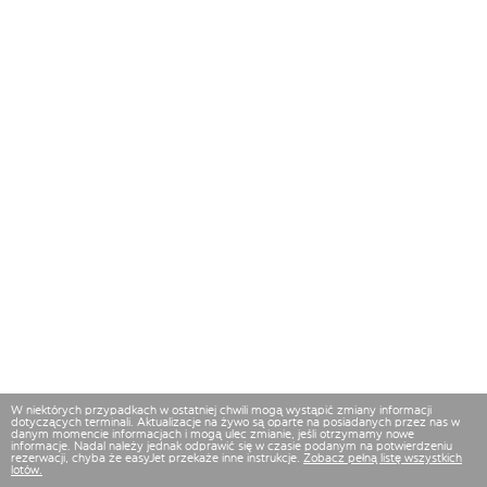
W niektórych przypadkach w ostatniej chwili mogą wystąpić zmiany informacji
dotyczących terminali. Aktualizacje na żywo są oparte na posiadanych przez nas w
danym momencie informacjach i mogą ulec zmianie, jeśli otrzymamy nowe
informacje. Nadal należy jednak odprawić się w czasie podanym na potwierdzeniu
rezerwacji, chyba że easyJet przekaże inne instrukcje.
Zobacz pełną listę wszystkich
lotów.